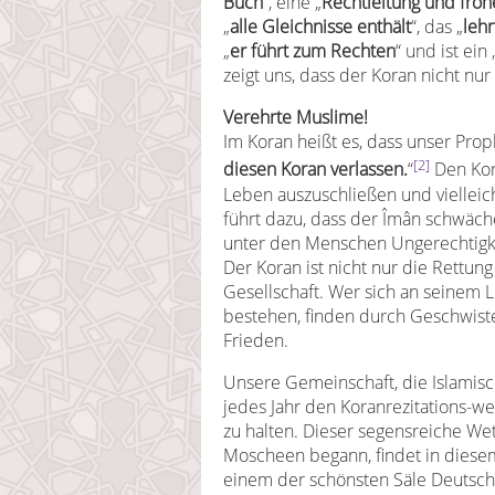
Buch
“, eine „
Rechtleitung und froh
„
alle Gleichnisse enthält
“, das „
lehr
„
er führt zum Rechten
“ und ist ein 
zeigt uns, dass der Koran nicht nur 
Verehrte Muslime!
Im Koran heißt es, dass unser Prophe
[2]
diesen Koran verlassen.
“
Den Kor
Leben auszuschließen und vielleich
führt dazu, dass der Îmân schwäch
unter den Menschen Ungerechtigke
Der Koran ist nicht nur die Rettung
Gesellschaft. Wer sich an seinem Li
bestehen, finden durch Geschwiste
Frieden.
Unsere Gemeinschaft, die Islamisc
jedes Jahr den Koranrezitations-w
zu halten. Dieser segensreiche We
Moscheen begann, findet in diesem 
einem der schönsten Säle Deutschl