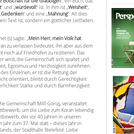
e Botschaft für die Gläubigen
“, ein Buch, das
t
“ und „
würdevoll
“ ist. In ihm ist „
Weisheit
“,
„
Gedenken
“ und eine „
Mahnung
“. All dies
ein Text ist, sondern ein göttlicher Leitfaden.
t (s) sagte: „
Mein Herr, mein Volk hat
an zu verlassen bedeutet, ihn aber aus dem
t noch auf Friedhöfen zu rezitieren. Das
er wird, die Gemeinschaft sich spaltet und
it, Egoismus und Herzlosigkeit zunehmen.
 des Einzelnen, er ist die Rettung der
cht orientiert, bleibt durch Gerechtigkeit
rlichkeit Stärke und durch Barmherzigkeit
he Gemeinschaft Millî Görüş, veranstaltet
ettbewerb, um die Liebe zum Koran lebendig
ttbewerb, der vor 40 Jahren in unseren
Jahr zum 37. Mal statt – dieses Jahr in
ands, der Stadthalle Bielefeld. Liebe