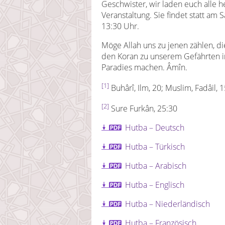
Geschwister, wir laden euch alle h
Veranstaltung. Sie findet statt am
13:30 Uhr.
Möge Allah uns zu jenen zählen, d
den Koran zu unserem Gefährten i
Paradies machen. Âmîn.
[1]
Buhârî, Ilm, 20; Muslim, Fadâil, 
[2]
Sure Furkân, 25:30
Hutba – Deutsch
Hutba – Türkisch
Hutba – Arabisch
Hutba – Englisch
Hutba – Niederländisch
Hutba – Französisch