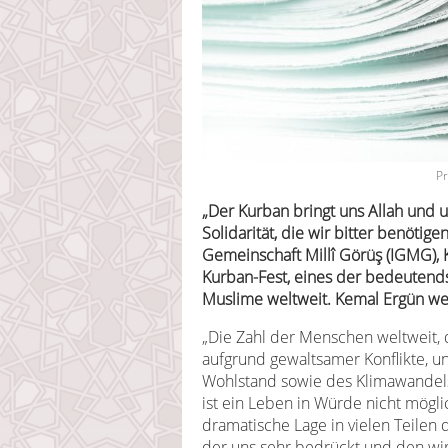
Pr
„Der Kurban bringt uns Allah und 
Solidarität, die wir bitter benötig
Gemeinschaft Millî Görüş (IGMG), 
Kurban-Fest, eines der bedeutends
Muslime weltweit. Kemal Ergün wei
„Die Zahl der Menschen weltweit, 
aufgrund gewaltsamer Konflikte, u
Wohlstand sowie des Klimawandels
ist ein Leben in Würde nicht mögl
dramatische Lage in vielen Teilen 
der uns sehr bedrückt und den wi