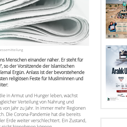
essemitteilung
uns Menschen einander näher. Er steht für
en“, so der Vorsitzende der Islamischen
Kemal Ergün. Anlass ist der bevorstehende
ten religiösen Feste für Musliminnen und
ter:
die in Armut und Hunger leben, wächst
ngleicher Verteilung von Nahrung und
 von Jahr zu Jahr. In immer mehr Regionen
ich. Die Corona-Pandemie hat die bereits
der Erde weiter verschlechtert. Ein Zustand,
r nicht hinnehmen können.