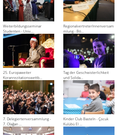
Weiterbildungsseminar
RegionalvertreterInnenversam
Studenten - Univ...
mlung - Bö...
25. Europaweiter
Tag der Geschwisterlichkeit
Koranrezitationswettb...
und Solida...
7. Delegiertenversammlung -
Kinder Club Basteln - Çocuk
7. Olağan ...
Kulübü El ...