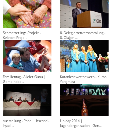
Schmetterlings-Projekt -
8. Delegiertenversammlung -
Kelebek Proje...
8. Olağan ...
Familientag - Aileler Günü |
Koranlesewettbewerb - Kuran
Gemeindee...
Yarışması ...
Ausstellung - Panel | Irschad -
Uniday 2014 |
İrşad ...
Jugendorganisation - Gen...