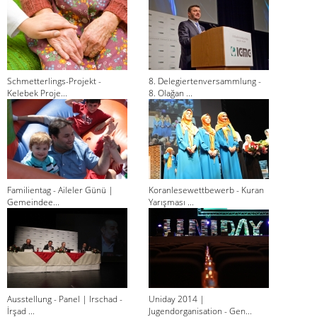
Schmetterlings-Projekt -
8. Delegiertenversammlung -
Kelebek Proje...
8. Olağan ...
Familientag - Aileler Günü |
Koranlesewettbewerb - Kuran
Gemeindee...
Yarışması ...
Ausstellung - Panel | Irschad -
Uniday 2014 |
İrşad ...
Jugendorganisation - Gen...