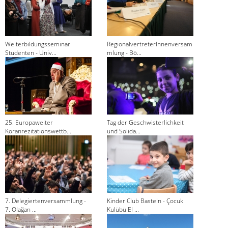
Weiterbildungsseminar
RegionalvertreterInnenversam
Studenten - Univ...
mlung - Bö...
25. Europaweiter
Tag der Geschwisterlichkeit
Koranrezitationswettb...
und Solida...
7. Delegiertenversammlung -
Kinder Club Basteln - Çocuk
7. Olağan ...
Kulübü El ...