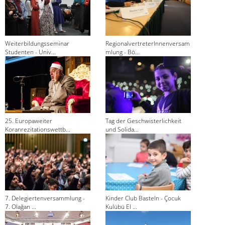
Weiterbildungsseminar
RegionalvertreterInnenversam
Studenten - Univ...
mlung - Bö...
25. Europaweiter
Tag der Geschwisterlichkeit
Koranrezitationswettb...
und Solida...
7. Delegiertenversammlung -
Kinder Club Basteln - Çocuk
7. Olağan ...
Kulübü El ...