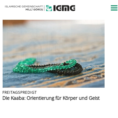
FREITAGSPREDIGT
FREITAGSPREDIGT
PRESSEMITTEILUNG
FREITAGSPREDIGT
FREITAGSPREDIGT
Islamische Kultur
Die Kaaba: Orientierung für Körper und Geist
Islamische Gemeinschaft verurteilt Angriff auf
Azan: der Ruf zur Zeugenschaft
Muslime im Urlaub
Berliner CSD