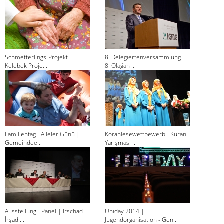
Schmetterlings-Projekt -
8. Delegiertenversammlung -
Kelebek Proje...
8. Olağan ...
Familientag - Aileler Günü |
Koranlesewettbewerb - Kuran
Gemeindee...
Yarışması ...
Ausstellung - Panel | Irschad -
Uniday 2014 |
İrşad ...
Jugendorganisation - Gen...