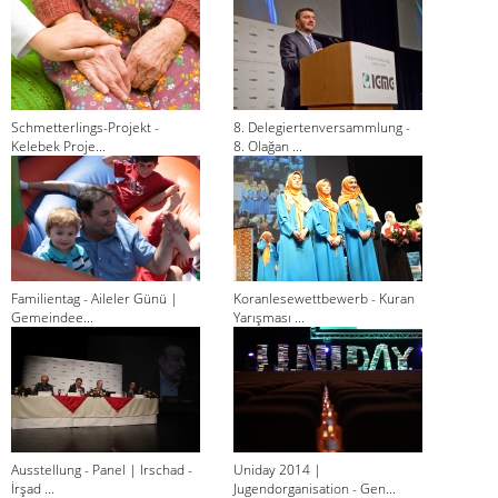
Schmetterlings-Projekt -
8. Delegiertenversammlung -
Kelebek Proje...
8. Olağan ...
Familientag - Aileler Günü |
Koranlesewettbewerb - Kuran
Gemeindee...
Yarışması ...
Ausstellung - Panel | Irschad -
Uniday 2014 |
İrşad ...
Jugendorganisation - Gen...