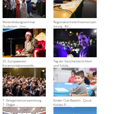
Weiterbildungsseminar
RegionalvertreterInnenversam
Studenten - Univ...
mlung - Bö...
25. Europaweiter
Tag der Geschwisterlichkeit
Koranrezitationswettb...
und Solida...
7. Delegiertenversammlung -
Kinder Club Basteln - Çocuk
7. Olağan ...
Kulübü El ...