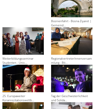
Bosnienfahrt - Bosna Ziyaret |
Gemeind...
Weiterbildungsseminar
RegionalvertreterInnenversam
Studenten - Univ...
mlung - Bö...
25. Europaweiter
Tag der Geschwisterlichkeit
Koranrezitationswettb...
und Solida...