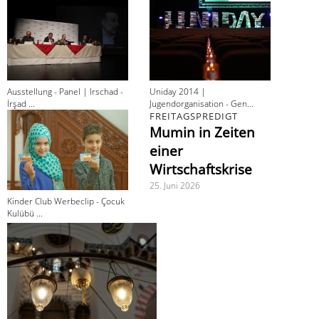
Ausstellung - Panel | Irschad -
Uniday 2014 |
İrşad ...
Jugendorganisation - Gen...
FREITAGSPREDIGT
Mumin in Zeiten
einer
Wirtschaftskrise
25. Juni 2026
Kinder Club Werbeclip - Çocuk
Kulübü ...