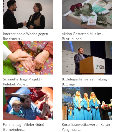
Internationale Woche gegen
Aktion Gestatten Muslim -
Rassismus -...
Buyrun, ben ...
Schmetterlings-Projekt -
8. Delegiertenversammlung -
Kelebek Proje...
8. Olağan ...
Familientag - Aileler Günü |
Koranlesewettbewerb - Kuran
Gemeindee...
Yarışması ...