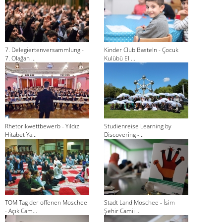
7. Delegiertenversammlung -
Kinder Club Basteln - Çocuk
7. Olağan ...
Kulübü El ...
Rhetorikwettbewerb - Yıldız
Studienreise Learning by
Hitabet Ya...
Discovering -...
TOM Tag der offenen Moschee
Stadt Land Moschee - İsim
- Açık Cam...
Şehir Camii ...