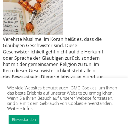
Verehrte Muslime! Im Koran heißt es, dass die
Gläubigen Geschwister sind. Diese
Geschwisterlichkeit geht nicht auf die Herkunft
oder Sprache der Gläubigen zurück, sondern
hat mit der gemeinsamen Religion zu tun. Im
Kern dieser Geschwisterlichkeit steht allein
das Bewusstsein, Diener Allahs zu sein und zur
Umma unseres geliebten Propheten
Wie viele Websites benutzt auch IGMG Cookies, um Ihnen
Muhammad Mustafa (s) zu gehören.
das beste Erlebnis auf unserer Website zu ermöglichen.
Wenn Sie Ihren Besuch auf unserer Website fortsetzen,
sind Sie mit dem Gebrauch von Cookies einverstanden.
Weitere Infos
IGMG
PRESSE
KORAN
GALERIE
KONTAKT
MITGLIEDSCHAFT
INTRANET
TIP
Einverstanden
Copyright Islamische Gemeinschaft Millî Görüş e.V. |
Impressum
|