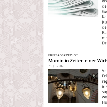
er
de
Ge
Ka
Ju
de
Ra
mo
Dr
FREITAGSPREDIGT
Mumin in Zeiten einer Wirt
25. Juni 2026
Ve
Er
re
in
sa
we
Hu