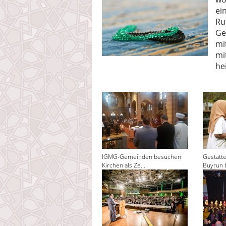
ei
Ru
Ge
mi
mi
he
IGMG-Gemeinden besuchen
Gestatt
Kirchen als Ze...
Buyrun 