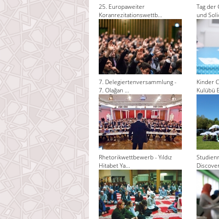
25. Europaweiter
Tag der 
Koranrezitationswettb...
und Solid
7. Delegiertenversammlung -
Kinder C
7. Olağan ...
Kulübü El
Rhetorikwettbewerb - Yıldız
Studienr
Hitabet Ya...
Discoveri