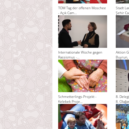
TOM Tag der offenen Moschee
Stadt La
- Açık Cam...
Şehir Cam
Internationale Woche gegen
Aktion G
Rassismus -...
Buyrun, 
Schmetterlings-Projekt -
8. Dele
Kelebek Proje...
8. Olağan