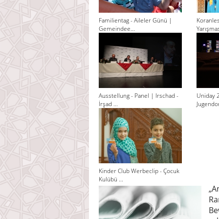
Familientag - Aileler Günü |
Koranle
Gemeindee...
Yarışması
Ausstellung - Panel | Irschad -
Uniday 
İrşad ...
Jugendor
Kinder Club Werbeclip - Çocuk
Kulübü ...
„A
Ra
Be