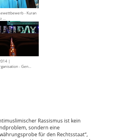
sewettbewerb - Kuran
 ...
2014 |
ganisation - Gen...
ntimuslimischer Rassismus ist kein
ndproblem, sondern eine
währungsprobe für den Rechtsstaat“,