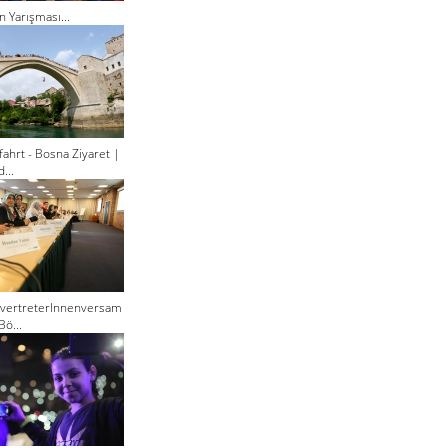
n Yarışması...
ahrt - Bosna Ziyaret |
...
lvertreterInnenversam
Bö...