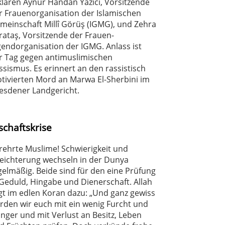
klären Aynur Handan Yazıcı, Vorsitzende
r Frauenorganisation der Islamischen
meinschaft Millî Görüş (IGMG), und Zehra
rataş, Vorsitzende der Frauen-
gendorganisation der IGMG. Anlass ist
r Tag gegen antimuslimischen
ssismus. Es erinnert an den rassistisch
tivierten Mord an Marwa El-Sherbini im
esdener Landgericht.
schaftskrise
rehrte Muslime! Schwierigkeit und
leichterung wechseln in der Dunya
gelmäßig. Beide sind für den eine Prüfung
 Geduld, Hingabe und Dienerschaft. Allah
gt im edlen Koran dazu: „Und ganz gewiss
rden wir euch mit ein wenig Furcht und
nger und mit Verlust an Besitz, Leben