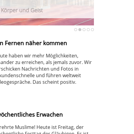
r Körper und Geist
urteilt Angriff auf Berliner CSD
haft
en Fernen näher kommen
ute haben wir mehr Möglichkeiten,
nander zu erreichen, als jemals zuvor. Wir
rschicken Nachrichten und Fotos in
kundenschnelle und führen weltweit
deogespräche. Das scheint positiv.
wöchentliches Erwachen
rehrte Muslime! Heute ist Freitag, der
chentliche Festtag der Gläubigen. Es ist