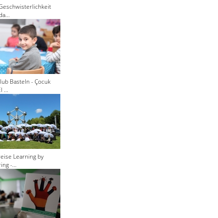
Geschwisterlichkeit
a...
lub Basteln - Çocuk
 ...
eise Learning by
ng -...