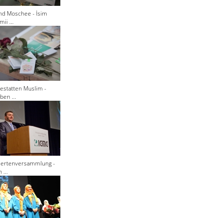
nd Moschee - İsim
ii ...
estatten Muslim -
ben ...
giertenversammlung -
 ...