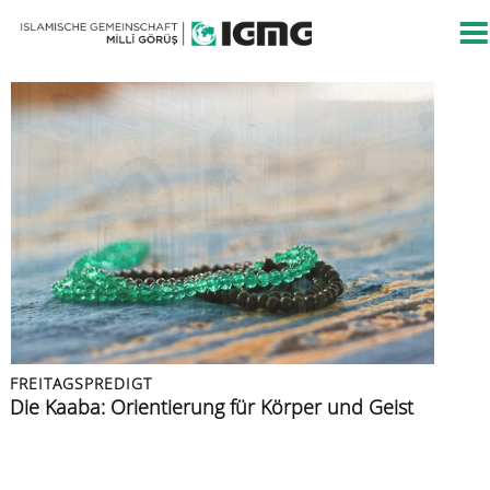
FREITAGSPREDIGT
FREITAGSPREDIGT
PRESSEMITTEILUNG
FREITAGSPREDIGT
FREITAGSPREDIGT
Islamische Kultur
Die Kaaba: Orientierung für Körper und Geist
Islamische Gemeinschaft verurteilt Angriff auf
Azan: der Ruf zur Zeugenschaft
Muslime im Urlaub
Berliner CSD