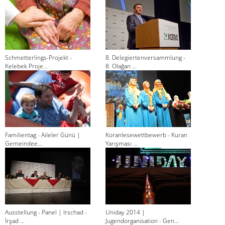
Schmetterlings-Projekt -
8. Delegiertenversammlung -
Kelebek Proje...
8. Olağan ...
Familientag - Aileler Günü |
Koranlesewettbewerb - Kuran
Gemeindee...
Yarışması ...
Ausstellung - Panel | Irschad -
Uniday 2014 |
İrşad ...
Jugendorganisation - Gen...