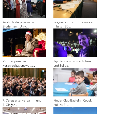
Weiterbildungsseminar
RegionalvertreterInnenversam
Studenten - Univ...
mlung - Bö...
25. Europaweiter
Tag der Geschwisterlichkeit
Koranrezitationswettb...
und Solida...
7. Delegiertenversammlung -
Kinder Club Basteln - Çocuk
7. Olağan ...
Kulübü El ...