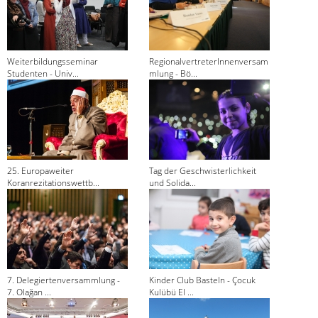
Weiterbildungsseminar
RegionalvertreterInnenversam
Studenten - Univ...
mlung - Bö...
25. Europaweiter
Tag der Geschwisterlichkeit
Koranrezitationswettb...
und Solida...
7. Delegiertenversammlung -
Kinder Club Basteln - Çocuk
7. Olağan ...
Kulübü El ...