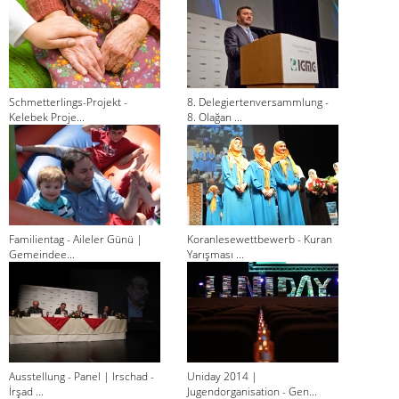
Schmetterlings-Projekt -
8. Delegiertenversammlung -
Kelebek Proje...
8. Olağan ...
Familientag - Aileler Günü |
Koranlesewettbewerb - Kuran
Gemeindee...
Yarışması ...
Ausstellung - Panel | Irschad -
Uniday 2014 |
İrşad ...
Jugendorganisation - Gen...