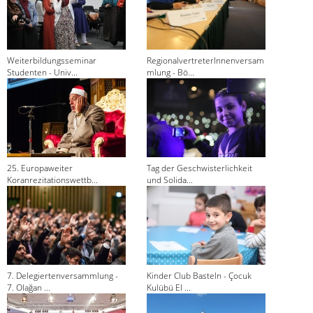
Weiterbildungsseminar
RegionalvertreterInnenversam
Studenten - Univ...
mlung - Bö...
25. Europaweiter
Tag der Geschwisterlichkeit
Koranrezitationswettb...
und Solida...
7. Delegiertenversammlung -
Kinder Club Basteln - Çocuk
7. Olağan ...
Kulübü El ...