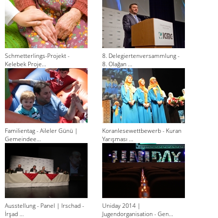
Schmetterlings-Projekt -
8. Delegiertenversammlung -
Kelebek Proje...
8. Olağan ...
Familientag - Aileler Günü |
Koranlesewettbewerb - Kuran
Gemeindee...
Yarışması ...
Ausstellung - Panel | Irschad -
Uniday 2014 |
İrşad ...
Jugendorganisation - Gen...