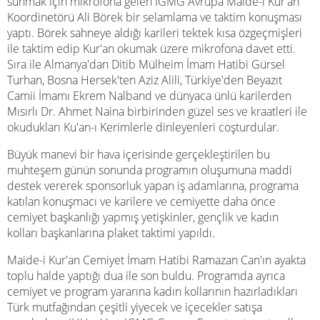
sunmak için mikrofona gelen IGMG Avrupa Maide-i Kur'an
Koordinetörü Ali Börek
bir selamlama ve taktim konuşması
yaptı. Börek sahneye aldığı karileri tektek kısa özgeçmişleri
ile taktim edip Kur'an okumak üzere mikrofona davet etti.
Sıra ile Almanya'dan Ditib Mülheim İmam Hatibi Gürsel
Turhan, Bosna Hersek'ten Aziz Alili, Türkiye'den Beyazıt
Camii İmamı Ekrem Nalband ve dünyaca ünlü karilerden
Mısırlı Dr. Ahmet Naina birbirinden güzel ses ve kraatleri ile
okudukları Ku'an-ı Kerimlerle dinleyenleri coşturdular.
Büyük manevi bir hava içerisinde gerçekleştirilen bu
muhteşem günün sonunda programın oluşumuna maddi
destek vererek sponsorluk yapan iş adamlarına, programa
katılan konuşmacı ve karilere ve cemiyette daha önce
cemiyet başkanlığı yapmış yetişkinler, gençlik ve kadın
kolları başkanlarına plaket taktimi yapıldı.
Maide-i Kur'an Cemiyet İmam Hatibi Ramazan Can'ın ayakta
toplu halde yaptığı dua ile son buldu. Programda ayrıca
cemiyet ve program yararına kadın kollarının hazırladıkları
Türk mutfağından çeşitli yiyecek ve içecekler satışa