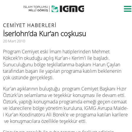
CEMIYET HABERLERI
İserlohn’da Kur’an coşkusu
20 Mart 2010
Program Cemiyet eski İmam hatiplerinden Mehmet
Kökcek'in okuduğu açılış Kur'an-ı Kerim'i ile başladı.
Sunuculuğunu bölge teşkilatlanma başkanı Harun Çaylan
tarafından başarı ile yapılan programa katılım beklenenin
çok üstünde gerçekleşti.
Kur'an aşıklarının buluştuğu
program Cemiyet Başkanı Hızır
Öztürk'ün selamlama ve teşekkür konuşması ile devam etti.
Öztürk, yaptığı konuşmada programda emeği geçen cemaat
ve idarecilere bölge yönetim kuruluna, IGMG Avrupa Maide-
i Kur'an Koodinatörü Ali Börek'e ve programa katılan karilere
ve konuşmacılara özellikle teşekkür etti.