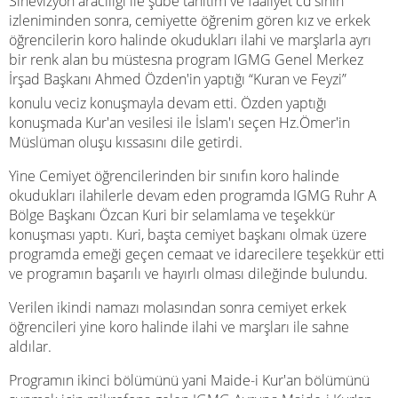
Sinevizyon aracılığı ile şube tanıtım ve faaliyet cd'sinin
izleniminden sonra, cemiyette öğrenim gören kız ve erkek
öğrencilerin koro halinde okudukları ilahi ve marşlarla ayrı
bir renk alan bu müstesna program IGMG Genel Merkez
İrşad Başkanı Ahmed Özden'in yaptığı “Kuran ve Feyzi”
konulu veciz konuşmayla devam etti. Özden yaptığı
konuşmada Kur'an vesilesi ile İslam'ı seçen Hz.Ömer'in
Müslüman oluşu kıssasını dile getirdi.
Yine Cemiyet öğrencilerinden bir sınıfın koro halinde
okudukları ilahilerle devam eden programda IGMG Ruhr A
Bölge Başkanı Özcan Kuri bir selamlama ve teşekkür
konuşması yaptı. Kuri, başta cemiyet başkanı olmak üzere
programda emeği geçen cemaat ve idarecilere teşekkür etti
ve programın başarılı ve hayırlı olması dileğinde bulundu.
Verilen ikindi namazı molasından sonra cemiyet erkek
öğrencileri yine koro halinde ilahi ve marşları ile sahne
aldılar.
Programın ikinci bölümünü yani Maide-i Kur'an bölümünü