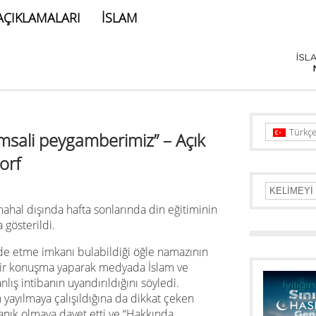
AÇIKLAMALARI
İSLAM
Türkç
msali peygamberimiz” – Açık
orf
ahal dışında hafta sonlarında din eğitiminin
 gösterildi.
de etme imkanı bulabildiği öğle namazının
bir konuşma yaparak medyada İslam ve
lış intibanın uyandırıldığını söyledi.
n yayılmaya çalışıldığına da dikkat çeken
anık olmaya davet etti ve “Hakkında