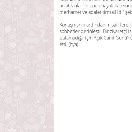
anlatılanlar ile onun hayatı kati 
merhamet ve adalet timsali idi” şe
Konuşmanın ardından misafirlere Tü
sohbetler derinleşti. Bir ziyaretçi
bulamadığı için Açık Cami Günü’nü
etti. (hya)