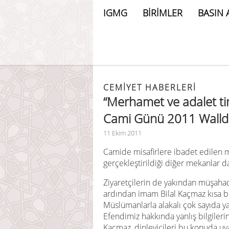
IGMG
BİRİMLER
BASIN 
CEMIYET HABERLERI
“Merhamet ve adalet ti
Cami Günü 2011 Walld
11 Ekim 2011
Camide misafirlere ibadet edilen m
gerçekleştirildiği diğer mekanlar da
Ziyaretçilerin de yakından müşaha
ardından imam Bilal Kaçmaz kısa 
Müslümanlarla alakalı çok sayıda yan
Efendimiz hakkında yanlış bilgileri
Kaçmaz, dinleyicileri bu konuda uy