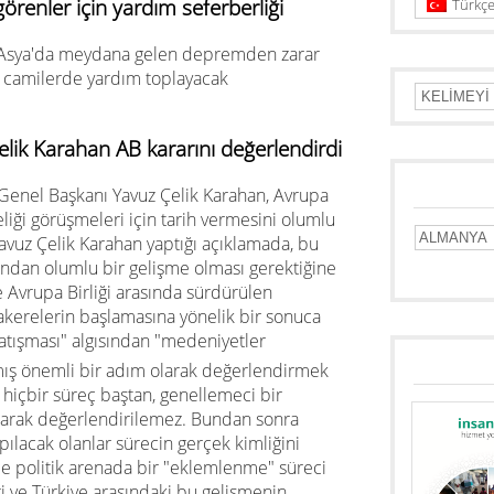
enler için yardım seferberliği
Türkç
 Asya'da meydana gelen depremden zarar
 camilerde yardım toplayacak
ik Karahan AB kararını değerlendirdi
Genel Başkanı Yavuz Çelik Karahan, Avrupa
yeliği görüşmeleri için tarih vermesini olumlu
Yavuz Çelik Karahan yaptığı açıklamada, bu
ından olumlu bir gelişme olması gerektiğine
ile Avrupa Birliği arasında sürdürülen
akerelerin başlamasına yönelik bir sonuca
atışması" algısından "medeniyetler
lmış önemli bir adım olarak değerlendirmek
 hiçbir süreç baştan, genellemeci bir
larak değerlendirilemez. Bundan sonra
pılacak olanlar sürecin gerçek kimliğini
ce politik arenada bir "eklemlenme" süreci
ği ve Türkiye arasındaki bu gelişmenin