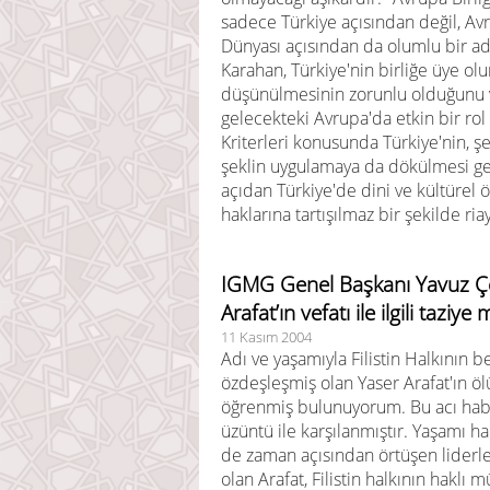
sadece Türkiye açısından değil, Av
Dünyası açısından da olumlu bir ad
Karahan, Türkiye'nin birliğe üye olu
düşünülmesinin zorunlu olduğunu ve
gelecekteki Avrupa'da etkin bir ro
Kriterleri konusunda Türkiye'nin, ş
şeklin uygulamaya da dökülmesi ger
açıdan Türkiye'de dini ve kültürel ö
haklarına tartışılmaz bir şekilde ria
IGMG Genel Başkanı Yavuz Çeli
Arafat’ın vefatı ile ilgili taziye 
11 Kasım 2004
Adı ve yaşamıyla Filistin Halkının b
özdeşleşmiş olan Yaser Arafat'ın ö
öğrenmiş bulunuyorum. Bu acı habe
üzüntü ile karşılanmıştır. Yaşamı 
de zaman açısından örtüşen liderle
olan Arafat, Filistin halkının hakl