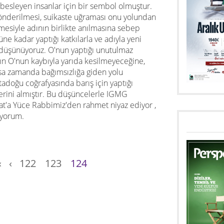
 besleyen insanlar için bir sembol olmuştur.
gönderilmesi, suikaste uğraması onu yolundan
mesiyle adının birlikte anılmasına sebep
e kadar yaptığı katkılarla ve adıyla yeni
 düşünüyoruz. O'nun yaptığı unutulmaz
ının O'nun kaybıyla yarıda kesilmeyeceğine,
ısa zamanda bağımsızlığa giden yolu
adoğu coğrafyasında barış için yaptığı
erini almıştır. Bu düşüncelerle IGMG
fat'a Yüce Rabbimiz'den rahmet niyaz ediyor ,
liyorum.
«
‹
122
123
124