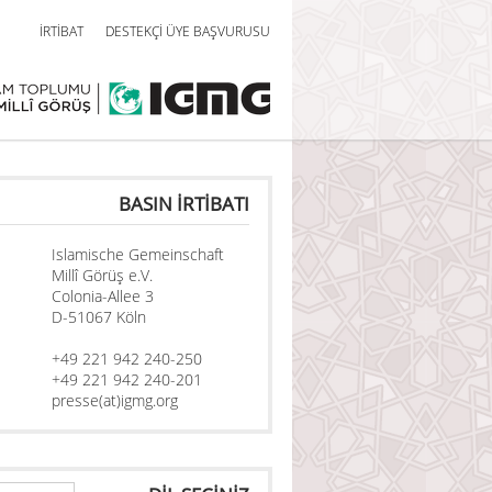
İRTİBAT
DESTEKÇİ ÜYE BAŞVURUSU
BASIN İRTİBATI
Islamische Gemeinschaft
Millî Görüş e.V.
Colonia-Allee 3
D-51067 Köln
+49 221 942 240-250
+49 221 942 240-201
presse(at)igmg.org