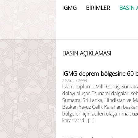
IGMG
BİRİMLER
BASIN 
BASIN AÇIKLAMASI
IGMG deprem bölgesine 60 bin
29 Aralık 2004
İslam Toplumu Millî Görüş, Sumat
dolayı oluşan Tsunami dalgaları seb
Sumatra, Sri Lanka, Hindistan ve Ma
Başkan Yavuz Çelik Karahan başkanl
bölgeleri için acilen ulaştırılmak 
karar verdi. […]