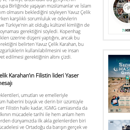
rupa Birliğinde yaşayan müslümanlar ve İslam
ım olmasını beklediğini söyleyen Yavuz Çelik
rken karşılıklı sorumluluk ve ödevlerin
 Türkiye'nin ait olduğu kültürel kimliğin de
l oynaması gerektiğini söyledi. Kopenhag
eklen üzerine düşeni yaptığını, ancak bu
ektiğini belirten Yavuz Çelik Karahan, bu
zgürlüklerin kullanılabilmesini ve insan
yet edilmesi gerektiğinin altını çizdi.
k Karahan’ın Filistin lideri Yaser
mesajı
eklentileri, umutları ve emelleriyle
lüm haberini büyük ve derin bir üzüntüyle
r Filistin halkı kadar, IGMG camiasında da
halkının mücadele tarihi ile hem anlam hem
rden dünyamızda ilk akla gelenlerden biri
ı mücadelesi ve Ortadoğu da barışın gerçek ve