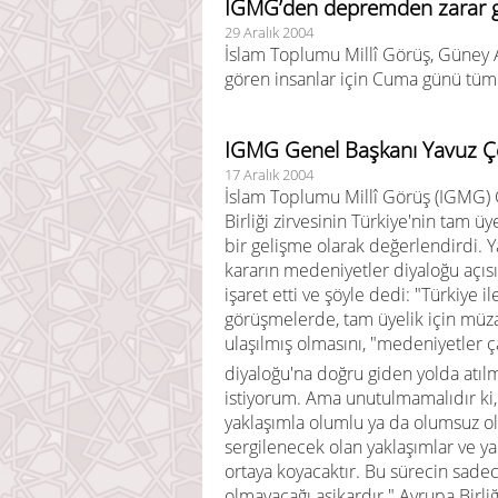
IGMG’den depremden zarar gör
29 Aralık 2004
İslam Toplumu Millî Görüş, Güney
gören insanlar için Cuma günü tüm
IGMG Genel Başkanı Yavuz Çel
17 Aralık 2004
İslam Toplumu Millî Görüş (IGMG) 
Birliği zirvesinin Türkiye'nin tam ü
bir gelişme olarak değerlendirdi. 
kararın medeniyetler diyaloğu açıs
işaret etti ve şöyle dedi: "Türkiye 
görüşmelerde, tam üyelik için müz
ulaşılmış olmasını, "medeniyetler ç
diyaloğu'na doğru giden yolda atı
istiyorum. Ama unutulmamalıdır ki,
yaklaşımla olumlu ya da olumsuz o
sergilenecek olan yaklaşımlar ve ya
ortaya koyacaktır. Bu sürecin sade
olmayacağı aşikardır." Avrupa Birli