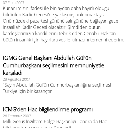
07 Ekim 2007
Kur'an'ımızın ifadesi ile bin aydan daha hayırlı olduğu
bildirilen Kadir Gecesi'ne yaklaşmış bulunmaktayız.
Önümüzdeki pazartesi gününü salı gününe bağlayan gece
inşaallah Kadir Gecesi olacaktır. Şimdiden bütün
kardeşlerimizin kandillerini tebrik eder, Cenab-ı Hak'tan
bütün insanlık için hayırlara vesile kılmasını temenni ederim.
IGMG Genel Başkanı Abdullah Gül’ün
Cumhurbaşkanı seçilmesini memnuniyetle
karşıladı
28 Ağustos 2007
"Sayın Abdullah Gül'ün Cumhurbaşkanlığına seçilmesi
Türkiye için bir kazançtır"
ICMG’den Hac bilgilendirme programı
26 Temmuz 2007
Milli Görüş İngiltere Bölge Başkanlığı Londra'da Hac
bilgilendirme programı düzenledi