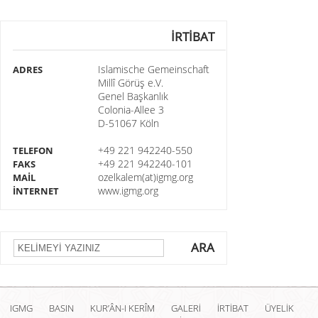
İRTİBAT
Islamische Gemeinschaft
ADRES
Millî Görüş e.V.
Genel Başkanlık
Colonia-Allee 3
D-51067 Köln
+49 221 942240-550
TELEFON
+49 221 942240-101
FAKS
ozelkalem(at)igmg.org
MAİL
www.igmg.org
İNTERNET
ARA
IGMG
BASIN
KUR’ÂN-I KERÎM
GALERİ
İRTİBAT
ÜYELİK