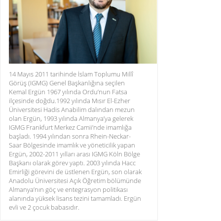
14 Mayıs 2011 tarihinde İslam Toplumu Millî
Görüş (IGMG) Genel Başkanlığına seçilen
Kemal Ergün 1967 yılında Ordu’nun Fatsa
ilçesinde doğdu.1992 yılında Mısır El-Ezher
Üniversitesi Hadis Anabilim dalından mezun
olan Ergün, 1993 yılında Almanya’ya gelerek
IGMG Frankfurt Merkez Camii’nde imamlığa
başladı. 1994 yılından sonra Rhein-Neckar-
Saar Bölgesinde imamlık ve yöneticilik yapan
Ergün, 2002-2011 yılları arası IGMG Köln Bölge
Başkanı olarak görev yaptı. 2003 yılında Hacc
Emirliği görevini de üstlenen Ergün, son olarak
Anadolu Üniversitesi Açık Öğretim bölümünde
Almanya’nın göç ve entegrasyon politikası
alanında yüksek lisans tezini tamamladı. Ergün
evli ve 2 çocuk babasıdır.