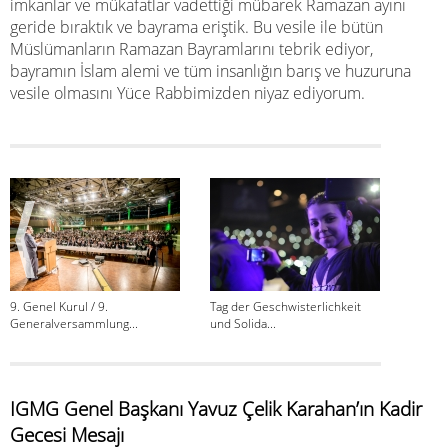
imkanlar ve mükafatlar vadettiği mübarek Ramazan ayını
geride bıraktık ve bayrama eriştik. Bu vesile ile bütün
Müslümanların Ramazan Bayramlarını tebrik ediyor,
bayramın İslam alemi ve tüm insanlığın barış ve huzuruna
vesile olmasını Yüce Rabbimizden niyaz ediyorum.
9. Genel Kurul / 9.
Tag der Geschwisterlichkeit
7. Del
Generalversammlung...
und Solida...
7. Olağ
IGMG Genel Başkanı Yavuz Çelik Karahan’ın Kadir
Gecesi Mesajı