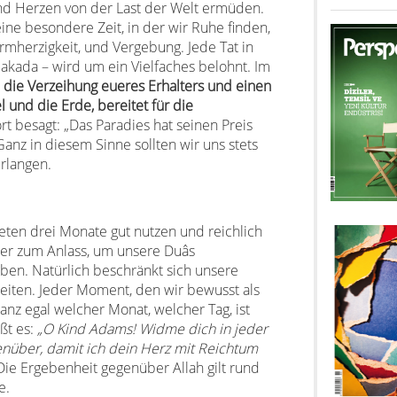
 und Herzen von der Last der Welt ermüden.
ine besondere Zeit, in der wir Ruhe finden,
armherzigkeit, und Vergebung. Jede Tat in
Sakada – wird um ein Vielfaches belohnt. Im
 die Verzeihung eueres Erhalters und einen
l und die Erde, bereitet für die
t besagt: „Das Paradies hat seinen Preis
Ganz in diesem Sinne sollten wir uns stets
rlangen.
neten drei Monate gut nutzen und reichlich
 er zum Anlass, um unsere Duâs
n. Natürlich beschränkt sich unsere
eiten. Jeder Moment, den wir bewusst als
nz egal welcher Monat, welcher Tag, ist
ßt es:
„O Kind Adams! Widme dich in jeder
enüber, damit ich dein Herz mit Reichtum
ie Ergebenheit gegenüber Allah gilt rund
e.