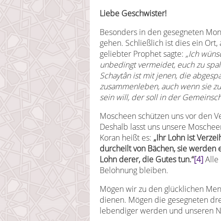
Liebe Geschwister!
Besonders in den gesegneten Mona
gehen. Schließlich ist dies ein Or
geliebter Prophet sagte:
„Ich wüns
unbedingt vermeidet, euch zu spa
Schaytân ist mit jenen, die abgespa
zusammenleben, auch wenn sie zu z
sein will, der soll in der Gemeinsch
Moscheen schützen uns vor den V
Deshalb lasst uns unsere Moschee
Koran heißt es:
„Ihr Lohn ist Verze
durcheilt von Bächen, sie werden e
Lohn derer, die Gutes tun.“
[4]
Alle
Belohnung bleiben.
Mögen wir zu den glücklichen Men
dienen. Mögen die gesegneten drei
lebendiger werden und unseren Na