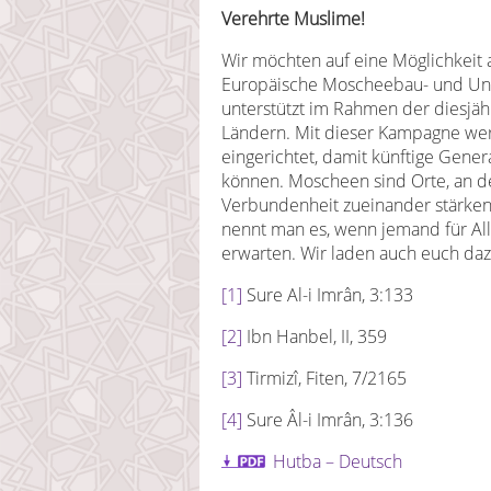
Verehrte Muslime!
Wir möchten auf eine Möglichkeit 
Europäische Moscheebau- und Unt
unterstützt im Rahmen der diesjäh
Ländern. Mit dieser Kampagne we
eingerichtet, damit künftige Gener
können. Moscheen sind Orte, an d
Verbundenheit zueinander stärken u
nennt man es, wenn jemand für All
erwarten. Wir laden auch euch dazu
[1]
Sure Al-i Imrân, 3:133
[2]
Ibn Hanbel, II, 359
[3]
Tirmizî, Fiten, 7/2165
[4]
Sure Âl-i Imrân, 3:136
Hutba – Deutsch