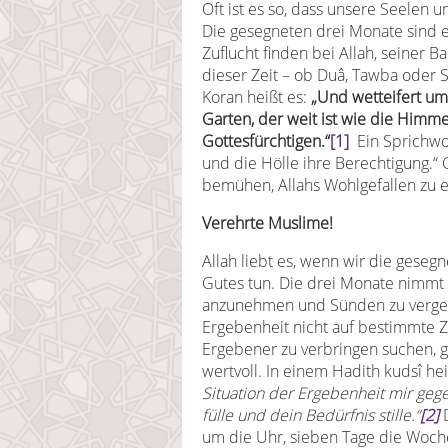
Oft ist es so, dass unsere Seelen
Die gesegneten drei Monate sind e
Zuflucht finden bei Allah, seiner B
dieser Zeit – ob Duâ, Tawba oder 
Koran heißt es:
„Und wetteifert um
Garten, der weit ist wie die Himme
Gottesfürchtigen.“
[1]
Ein Sprichwor
und die Hölle ihre Berechtigung.“ 
bemühen, Allahs Wohlgefallen zu e
Verehrte Muslime!
Allah liebt es, wenn wir die geseg
Gutes tun. Die drei Monate nimmt
anzunehmen und Sünden zu vergebe
Ergebenheit nicht auf bestimmte Z
Ergebener zu verbringen suchen, ga
wertvoll. In einem Hadith kudsî hei
Situation der Ergebenheit mir geg
fülle und dein Bedürfnis stille.“
[2]
D
um die Uhr, sieben Tage die Woch