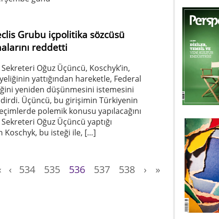
is Grubu içpolitika sözcüsü
alarını reddetti
 Sekreteri Oğuz Üçüncü, Koschyk’in,
eliğinin yattığından hareketle, Federal
iğini yeniden düşünmesini istemesini
ndirdi. Üçüncü, bu girişimin Türkiyenin
seçimlerde polemik konusu yapılacağını
l Sekreteri Oğuz Üçüncü yaptığı
 Koschyk, bu isteği ile, […]
«
‹
534
535
536
537
538
›
»