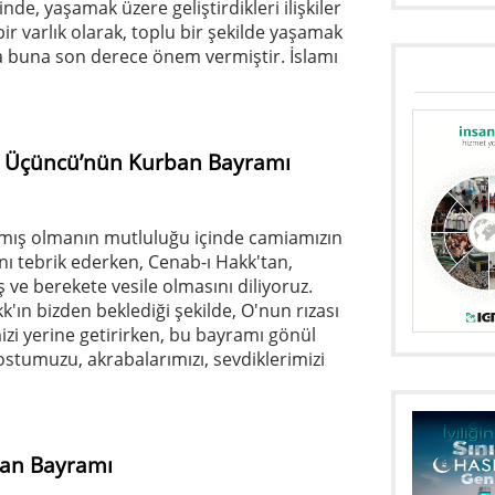
nde, yaşamak üzere geliştirdikleri ilişkiler
r varlık olarak, toplu bir şekilde yaşamak
da buna son derece önem vermiştir. İslamı
z Üçüncü’nün Kurban Bayramı
mış olmanın mutluluğu içinde camiamızın
ı tebrik ederken, Cenab-ı Hakk'tan,
ş ve berekete vesile olmasını diliyoruz.
ın bizden beklediği şekilde, O'nun rızası
izi yerine getirirken, bu bayramı gönül
ostumuzu, akrabalarımızı, sevdiklerimizi
rban Bayramı