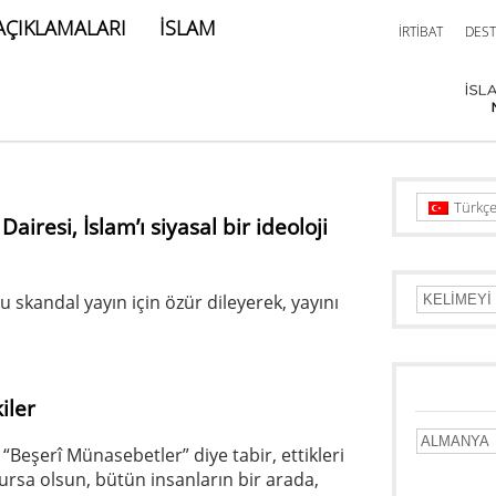
AÇIKLAMALARI
İSLAM
İRTİBAT
DEST
Türkç
esi, İslam’ı siyasal bir ideoloji
 skandal yayın için özür dileyerek, yayını
iler
Beşerî Münasebetler” diye tabir, ettikleri
olursa olsun, bütün insanların bir arada,