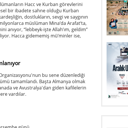
lümanların Hacc ve Kurban görevlerini
esel bir ibadete sahne olduğu Kurban
rdeşliğin, dostlukların, sevgi ve saygının
a milyonlarca müslüman Mina‘da Arafat‘ta,
ini anıyor, “lebbeyk-işte Allah’ım, geldim”
 gidiyor. Hacca gidememiş mü’minler ise,
lanıyor
 Organizasyonu'nun bu sene düzenlediği
ölümü tamamlandı. Başta Almanya olmak
Kanada ve Avustralya'dan giden kafilelerin
re vardılar.
Perşembe günü