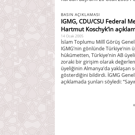
BASIN AÇIKLAMASI
IGMG, CDU/CSU Federal Mecl
Hartmut Koschyk’in açıklam
14 Ocak 2005
İslam Toplumu Millî Görüş Genel
IGMG’nin gönlünde Türkiye’nin üy
hükümetten, Türkiye’nin AB üyel
zoraki bir girişim olarak değerle
üyeliğinin Almanya’da yaklaşan 
gösterdiğini bildirdi. İGMG Gene
açıklamada şunları söyledi: “Sayın