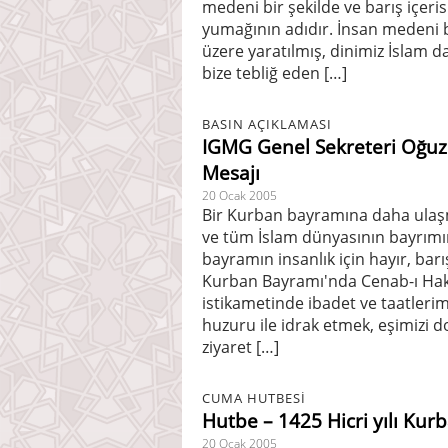
medeni bir şekilde ve barış içerisi
yumağının adıdır. İnsan medeni bi
üzere yaratılmış, dinimiz İslam 
bize tebliğ eden […]
BASIN AÇIKLAMASI
IGMG Genel Sekreteri Oğu
Mesajı
20 Ocak 2005
Bir Kurban bayramına daha ulaş
ve tüm İslam dünyasının bayrımın
bayramın insanlık için hayır, barı
Kurban Bayramı'nda Cenab-ı Hakk'
istikametinde ibadet ve taatlerim
huzuru ile idrak etmek, eşimizi d
ziyaret […]
CUMA HUTBESİ
Hutbe – 1425 Hicri yılı Ku
20 Ocak 2005