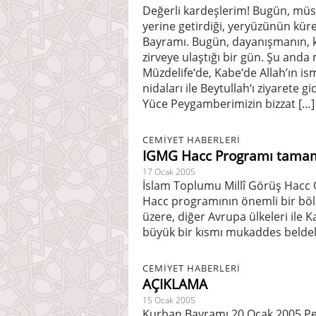
Değerli kardeşlerim! Bugün, müs
yerine getirdiği, yeryüzünün kür
Bayramı. Bugün, dayanışmanın, ka
zirveye ulaştığı bir gün. Şu and
Müzdelife‘de, Kabe‘de Allah’ın ism
nidaları ile Beytullah‘ı ziyarete
Yüce Peygamberimizin bizzat […]
CEMIYET HABERLERI
IGMG Hacc Programı tamam
17 Ocak 2005
İslam Toplumu Millî Görüş Hacc
Hacc programının önemli bir b
üzere, diğer Avrupa ülkeleri ile 
büyük bir kısmı mukaddes beldele
CEMIYET HABERLERI
AÇIKLAMA
15 Ocak 2005
Kurban Bayramı 20 Ocak 2005 