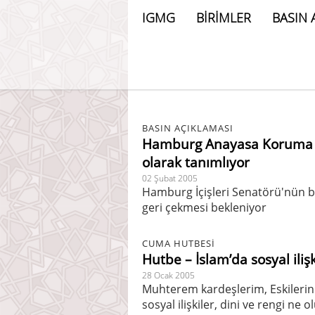
IGMG
BİRİMLER
BASIN 
BASIN AÇIKLAMASI
Hamburg Anayasa Koruma Dair
olarak tanımlıyor
02 Şubat 2005
Hamburg İçişleri Senatörü'nün bu
geri çekmesi bekleniyor
CUMA HUTBESİ
Hutbe – İslam’da sosyal ilişk
28 Ocak 2005
Muhterem kardeşlerim, Eskilerin “
sosyal ilişkiler, dini ve rengi ne 