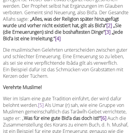
werden. Der Prophet selbst hat Ergänzungen im Glauben
verboten. Gemeint sind Neuerung, also Bid’a. Der Gesandte
Allahs sagte:
„Alles, was der Religion später hinzugefügt
wurde und vorher nicht existiert hat, gilt als Bid’a“
[2]
„Sie
(die Erneuerungen) sind die boshaftesten Dinge“
[3]
„Jede
Bid’a ist eine Irreleitung.“
[4]
Die muslimischen Gelehrten unterscheiden zwischen guter
und schlechter Erneuerung. Eine Erneuerung so zu leben,
als sei sie eine verpflichtende Ibâda gilt als verwerflich.
Ein Beispiel dafür ist das Schmücken von Grabstätten mit
Kerzen oder Tüchern.
Verehrte Muslime!
Wer im Islam eine gute Tradition einführt, der wird dafür
belohnt werden.
[5]
Als Umar (r) sah, wie eine Gruppe von
Muslimen gemeinschaftlich das Tarâwîh-Gebet verrichtete,
sagte er: „
Was für eine gute Bid’a das doch ist!“
[6]
Auch die
Zusammenstellung des Korans zu einem Buch, d. h. Mushaf,
ist ein Beispiel für eine gute Erneuerung, genauso wie die