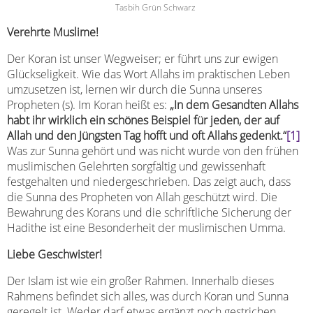
Tasbih Grün Schwarz
Verehrte Muslime!
Der Koran ist unser Wegweiser; er führt uns zur ewigen
Glückseligkeit. Wie das Wort Allahs im praktischen Leben
umzusetzen ist, lernen wir durch die Sunna unseres
Propheten (s). Im Koran heißt es:
„In dem Gesandten Allahs
habt ihr wirklich ein schönes Beispiel für jeden, der auf
Allah und den Jüngsten Tag hofft und oft Allahs gedenkt.“
[1]
Was zur Sunna gehört und was nicht wurde von den frühen
muslimischen Gelehrten sorgfältig und gewissenhaft
festgehalten und niedergeschrieben. Das zeigt auch, dass
die Sunna des Propheten von Allah geschützt wird. Die
Bewahrung des Korans und die schriftliche Sicherung der
Hadithe ist eine Besonderheit der muslimischen Umma.
Liebe Geschwister!
Der Islam ist wie ein großer Rahmen. Innerhalb dieses
Rahmens befindet sich alles, was durch Koran und Sunna
geregelt ist. Weder darf etwas ergänzt noch gestrichen