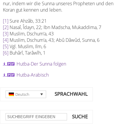
nur, indem wir die Sunna unseres Propheten und den
Koran gut kennen und leben.
[1]
Sure Ahzâb, 33:21
[2]
Nasaî, Îdayn, 22; Ibn Madscha, Mukaddima, 7
[3]
Muslim, Dschum‘a, 43
[4]
Muslim, Dschum‘a, 43; Abû Dâwûd, Sunna, 6
[5]
Vgl. Muslim, Ilm, 6
[6]
Buhârî, Tarâwîh, 1
Hutba-Der Sunna folgen
Hutba-Arabisch
SPRACHWAHL
Deutsch
SUCHE