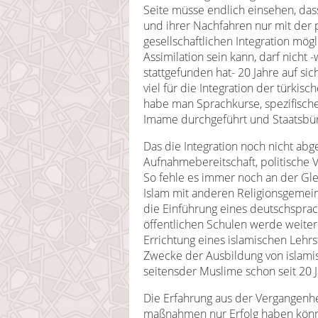
Seite müsse endlich einsehen, dass
und ihrer Nachfahren nur mit der p
gesellschaftlichen Integration mögli
Assimilation sein kann, darf nicht
stattgefunden hat- 20 Jahre auf si
viel für die Integration der türkis
habe man Sprachkurse, spezifische
Imame durchgeführt und Staatsbür
Das die Integration noch nicht abg
Aufnahmebereitschaft, politische 
So fehle es immer noch an der Gl
Islam mit anderen Religionsgemei
die Einführung eines deutschsprac
öffentlichen Schulen werde weiterh
Errichtung eines islamischen Lehr
Zwecke der Ausbildung von islami
seitensder Muslime schon seit 20 J
Die Erfahrung aus der Vergangenhei
maßnahmen nur Erfolg haben kön