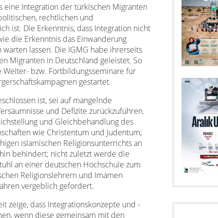
 eine Integration der türkischen Migranten
olitischen, rechtlichen und
ch ist. Die Erkenntnis, dass Integration nicht
 -wie die Erkenntnis das Einwanderung
ch warten lassen. Die IGMG habe ihrerseits
chen Migranten in Deutschland geleistet. So
 Weiter- bzw. Fortbildungsseminare für
gerschaftskampagnen gestartet.
eschlossen ist, sei auf mangelnde
Versäumnisse und Defizite zurückzuführen.
eichstellung und Gleichbehandlung des
nschaften wie Christentum und Judentum;
higen islamischen Religionsunterrichts an
in behindert; nicht zuletzt werde die
stuhl an einer deutschen Hochschule zum
schen Religionslehrern und Imamen
ahren vergeblich gefordert.
t zeige, dass Integrationskonzepte und -
nen, wenn diese gemeinsam mit den