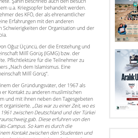
nete. Şahin beschrieb auch den Besuch
 dem u.a. Kriegsopfer behandelt werden.
lnehmer des KFÖ, der als ehrenamtlicher
 seine Erfahrungen mit den anderen
n Schwierigkeiten der Organisation und der
ia.
g von Oğuz Üçüncü, der die Entstehung und
nschaft Millî Görüş (IGMG) bzw. der
. Pflichtlektüre für die Teilnehmer zu
uers „Nach dem Islamismus. Eine
inschaft Millî Görüş“.
inem der Gründungsväter, der 1967 als
 er Kontakt zu anderen muslimischen
hm und mit ihnen neben den Tagesgebeten
t organisierte.
„Das war zu einer Zeit, wo es
961 zwischen Deutschland und der Türkei
Braunschweig gab. Diese erfuhren von den
täts-Campus. So kam es durch die
inem Kontakt zwischen den Studenten und