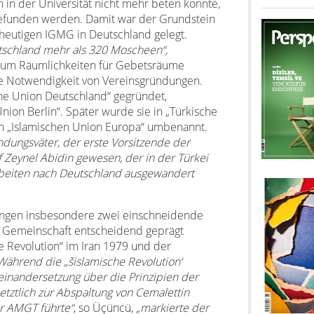
n in der Universität nicht mehr beten konnte,
efunden werden. Damit war der Grundstein
heutigen IGMG in Deutschland gelegt.
utschland mehr als 320 Moscheen“,
e um Räumlichkeiten für Gebetsräume
ie Notwendigkeit von Vereinsgründungen.
he Union Deutschland“ gegründet,
ion Berlin“. Später wurde sie in „Türkische
in „Islamischen Union Europa“ umbenannt.
ündungsväter, der erste Vorsitzende der
f Zeynel Abidin gewesen, der in der Türkei
rbeiten nach Deutschland ausgewandert
ungen insbesondere zwei einschneidende
er Gemeinschaft entscheidend geprägt
e Revolution“ im Iran 1979 und der
Während die „šislamische Revolution‘
inandersetzung über die Prinzipien der
etztlich zur Abspaltung von Cemalettin
r AMGT führte“
, so Üçüncü,
„markierte der