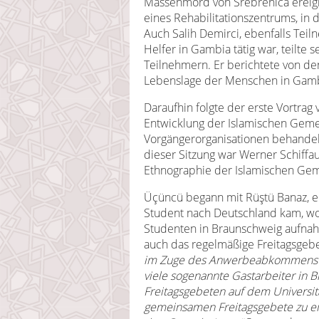
Massenmord von Srebrenica ereig
eines Rehabilitationszentrums, in
Auch Salih Demirci, ebenfalls Tei
Helfer in Gambia tätig war, teilte
Teilnehmern. Er berichtete von de
Lebenslage der Menschen in Gamb
Daraufhin folgte der erste Vortra
Entwicklung der Islamischen Gemei
Vorgängerorganisationen behandelte
dieser Sitzung war Werner Schiffa
Ethnographie der Islamischen Geme
Üçüncü begann mit Rüştü Banaz, e
Student nach Deutschland kam, wo
Studenten in Braunschweig aufna
auch das regelmäßige Freitagsgebe
im Zuge des Anwerbeabkommens 1
viele sogenannte Gastarbeiter in 
Freitagsgebeten auf dem Universi
gemeinsamen Freitagsgebete zu e