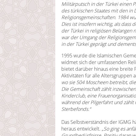
Militärputsch in der Türkei eine
des türkischen Staates mit den in
Religionsgemeinschaften. 1984 wu
Dies ist insofern wichtig, als dass 
der Türkei in religiösen Belangen 
war der Umgang der Religionsgem
in der Türkei geprägt und dement
1995 wurde die Islamischen Gemei
widmet sich der umfassenden Relig
bietet darüber hinaus eine breite P
Aktivitäten für alle Altersgruppen 
wo sie 504 Moscheen betreibt, die
Die Gemeinschaft zählt inzwischen
Kinderclub, eine Frauenorganisati
während der Pilgerfahrt und zählt 
Sterbefonds.“
Das Selbstverständnis der IGMG hä
heraus entwickelt.
„So ging es anfä
Grundbedürfnisse. Positiv daran w