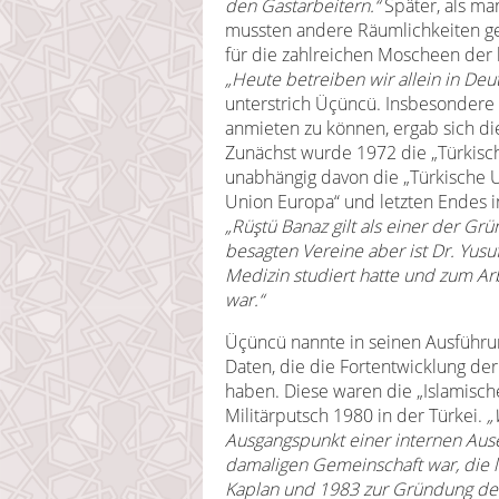
den Gastarbeitern.“
Später, als ma
mussten andere Räumlichkeiten g
für die zahlreichen Moscheen der 
„Heute betreiben wir allein in De
unterstrich Üçüncü. Insbesonder
anmieten zu können, ergab sich d
Zunächst wurde 1972 die „Türkisc
unabhängig davon die „Türkische Un
Union Europa“ und letzten Endes 
„Rüştü Banaz gilt als einer der Gr
besagten Vereine aber ist Dr. Yusu
Medizin studiert hatte und zum A
war.“
Üçüncü nannte in seinen Ausführ
Daten, die die Fortentwicklung d
haben. Diese waren die „Islamisch
Militärputsch 1980 in der Türkei.
„
Ausgangspunkt einer internen Ause
damaligen Gemeinschaft war, die l
Kaplan und 1983 zur Gründung de