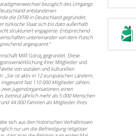
n Paradigmenwechsel bezüglich des Umgangs
 Deutschland entstandenen
rde die DITIB in Deutschland gegründet.
der türkische Staat sich bis dato außerhalb
nicht strukturiert engagierte. Entsprechend
einschaften untereinander von dem Putsch
sprechend angespannt.“
nschaft Millî Görüş gegründet. Diese
ionsverwirklichung ihrer Mitglieder und
alette von sozialen und kulturellen
an:
„Sie ist aktiv in 12 europäischen Ländern,
 insgesamt fast 110 000 Mitglieder zählen.
 zwei Jugendorganisationen, einen
on, betreut jährlich mehr als 5 000 Menschen
rund 44 000 Familien als Mitglieder ihres
tte sich aus den historischen Verhältnissen
nglich nur um die Befriedigung religiöser
ar, dass man die Religion zum ersten Mal