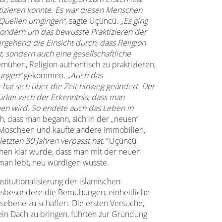
izieren konnte. Es war diesen Menschen
 Quellen umgingen“,
sagte Üçüncü.
„Es ging
ondern um das bewusste Praktizieren der
ergehend die Einsicht durch, dass Religion
st, sondern auch eine gesellschaftliche
ühen, Religion authentisch zu praktizieren,
ungen“
gekommen.
„Auch das
 hat sich über die Zeit hinweg geändert. Der
ürkei wich der Erkenntnis, dass man
ben wird. So endete auch das Leben in
h, dass man begann, sich in der „neuen“
 Moscheen und kaufte andere Immobilien,
etzten 30 Jahren verpasst hat.“
Üçüncü
chen klar wurde, dass man mit der neuen
man lebt, neu würdigen wusste.
stitutionalisierung der islamischen
nsbesondere die Bemühungen, einheitliche
sebene zu schaffen. Die ersten Versuche,
ein Dach zu bringen, führten zur Gründung