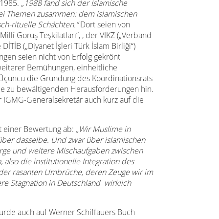
 1985.
„1988 fand sich der Islamische
zwei Themen zusammen: dem islamischen
ch-rituelle Schächten.“
Dort seien von
illî Görüş Teşkilatları“, , der VIKZ („Verband
İTİB („Diyanet İşleri Türk İslam Birliği“)
en seien nicht von Erfolg gekrönt
weiterer Bemühungen, einheitliche
 Üçüncü die Gründung des Koordinationsrats
ie zu bewältigenden Herausforderungen hin.
 IGMG-Generalsekretär auch kurz auf die
t einer Bewertung ab:
„Wir Muslime in
über dasselbe. Und zwar über islamischen
sorge und weitere Mischaufgaben zwischen
also die institutionelle Integration des
 der rasanten Umbrüche, deren Zeuge wir im
ere Stagnation in Deutschland wirklich
urde auch auf Werner Schiffauers Buch