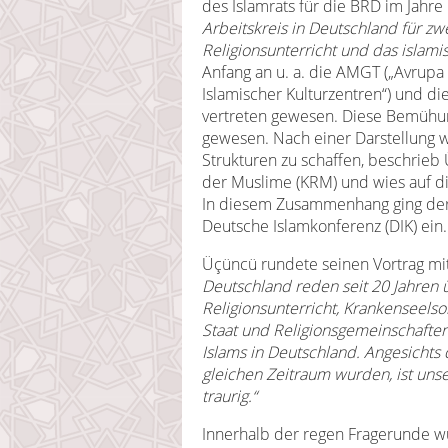
des Islamrats für die BRD im Jahre
Arbeitskreis in Deutschland für 
Religionsunterricht und das islamis
Anfang an u. a. die AMGT („Avrupa M
Islamischer Kulturzentren“) und die D
vertreten gewesen. Diese Bemühung
gewesen. Nach einer Darstellung 
Strukturen zu schaffen, beschrieb
der Muslime (KRM) und wies auf d
In diesem Zusammenhang ging der
Deutsche Islamkonferenz (DIK) ein.
Üçüncü rundete seinen Vortrag mi
Deutschland reden seit 20 Jahren 
Religionsunterricht, Krankenseel
Staat und Religionsgemeinschaften, 
Islams in Deutschland. Angesichts
gleichen Zeitraum wurden, ist uns
traurig.“
Innerhalb der regen Fragerunde w