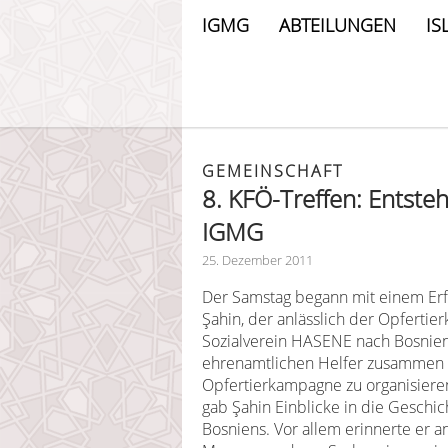
IGMG
ABTEILUNGEN
IS
GEMEINSCHAFT
8. KFÖ-Treffen: Entste
IGMG
25. Dezember 2011
Der Samstag begann mit einem Erf
Şahin, der anlässlich der Opfert
Sozialverein HASENE nach Bosnien g
ehrenamtlichen Helfer zusammen 
Opfertierkampagne zu organisieren
gab Şahin Einblicke in die Geschic
Bosniens. Vor allem erinnerte er a