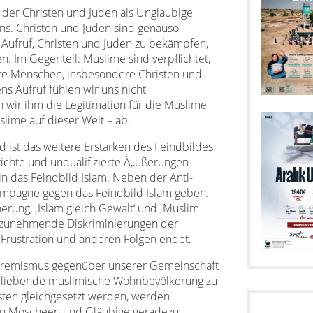
 der Christen und Juden als Ungläubige
ans. Christen und Juden sind genauso
Aufruf, Christen und Juden zu bekämpfen,
n. Im Gegenteil: Muslime sind verpflichtet,
re Menschen, insbesondere Christen und
ns Aufruf fühlen wir uns nicht
wir ihm die Legitimation für die Muslime
lime auf dieser Welt – ab.
 ist das weitere Erstarken des Feindbildes
ichte und unqualifizierte Ã„ußerungen
in das Feindbild Islam. Neben der Anti-
mpagne gegen das Feindbild Islam geben.
erung, ‚Islam gleich Gewalt‘ und ‚Muslim
en zunehmende Diskriminierungen der
 Frustration und anderen Folgen endet.
xtremismus gegenüber unserer Gemeinschaft
iedliebende muslimische Wohnbevölkerung zu
sten gleichgesetzt werden, werden
en Moscheen und Gläubige geradezu