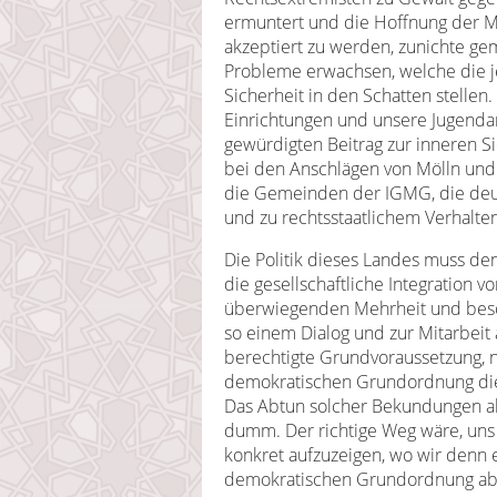
ermuntert und die Hoffnung der Mi
akzeptiert zu werden, zunichte g
Probleme erwachsen, welche die j
Sicherheit in den Schatten stelle
Einrichtungen und unsere Jugendar
gewürdigten Beitrag zur inneren Sic
bei den Anschlägen von Mölln und
die Gemeinden der IGMG, die deut
und zu rechtsstaatlichem Verhalte
Die Politik dieses Landes muss de
die gesellschaftliche Integration v
überwiegenden Mehrheit und beso
so einem Dialog und zur Mitarbeit
berechtigte Grundvoraussetzung, nä
demokratischen Grundordnung dies
Das Abtun solcher Bekundungen al
dumm. Der richtige Weg wäre, un
konkret aufzuzeigen, wo wir denn e
demokratischen Grundordnung ab