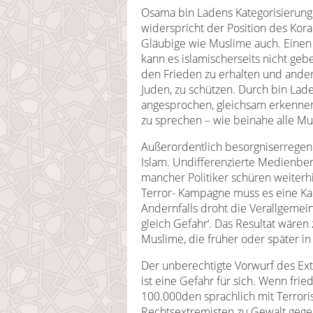
Osama bin Ladens Kategorisierung
widerspricht der Position des Kor
Gläubige wie Muslime auch. Einen 
kann es islamischerseits nicht gebe
den Frieden zu erhalten und ande
Juden, zu schützen. Durch bin Lade
angesprochen, gleichsam erkennen 
zu sprechen – wie beinahe alle Mus
Außerordentlich besorgniserregend
Islam. Undifferenzierte Medienber
mancher Politiker schüren weiterh
Terror- Kampagne muss es eine Ka
Andernfalls droht die Verallgemein
gleich Gefahr‘. Das Resultat wär
Muslime, die früher oder später in
Der unberechtigte Vorwurf des E
ist eine Gefahr für sich. Wenn fr
100.000den sprachlich mit Terrori
Rechtsextremisten zu Gewalt geg