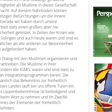
tglieder als Muslime in dieser Gesellschaft
emacht. Auf diesem Nährboden können
etzigen Befürchtungen um die innere
n. Gerade wir haben durch unsere
beit stets einen großen, aber nie
herheit geleistet. In Zeiten der Krisen wie
 Solingen und auch heute waren und sind es
licher als alle anderen zur Besonnenheit
n aufgefordert haben.
n Dialog mit den Muslimen organisieren und
orantreiben. Die Muslime in ihrer
nders die IGMG, waren und sind stets zu
 an Integrationsprogrammen bereit. Die
mlich das Bekenntnis zur freiheitlich
es Landes läuft bei uns offene Türen ein.
s Lippenbekenntnisse ist beleidigend und
s beim Wort zu nehmen und im Zweifel
ines der Elemente der freiheitlich
lehnten.