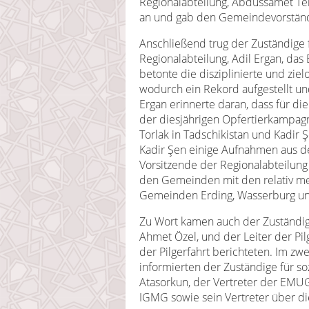
Regionalabteilung, Abdüssamet Tem
an und gab den Gemeindevorständ
Anschließend trug der Zuständige
Regionalabteilung, Adil Ergan, das
betonte die disziplinierte und ziel
wodurch ein Rekord aufgestellt u
Ergan erinnerte daran, dass für d
der diesjährigen Opfertierkamp
Torlak in Tadschikistan und Kadir
Kadir Şen einige Aufnahmen aus d
Vorsitzende der Regionalabteilun
den Gemeinden mit den relativ me
Gemeinden Erding, Wasserburg und
Zu Wort kamen auch der Zuständige 
Ahmet Özel, und der Leiter der Pil
der Pilgerfahrt berichteten. Im z
informierten der Zuständige für so
Atasorkun, der Vertreter der EMUG
IGMG sowie sein Vertreter über die