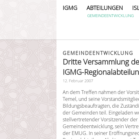
IGMG
ABTEILUNGEN
IS
GEMEINDEENTWICKLUNG
GEMEINDEENTWICKLUNG
Dritte Versammlung d
IGMG-Regionalabteilu
12. Februar 2007
An dem Treffen nahmen der Vorsi
Temel, und seine Vorstandsmitglie
Bildungsbeauftragten, die Zustän
der Gemeinden teil. Eingeladen w
stellvertretender Vorsitzender der
Gemeindeentwicklung, sein Vertret
der EMUG. In seiner Eröffnungsre