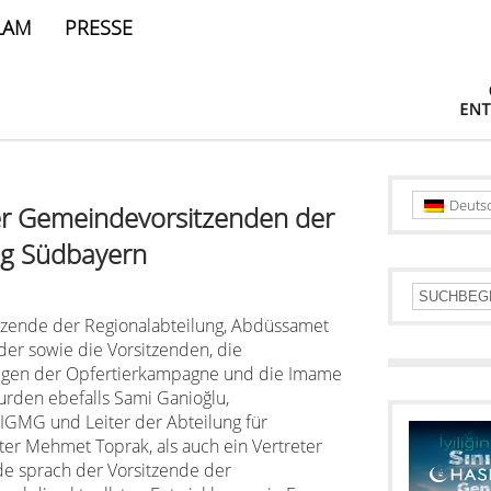
LAM
PRESSE
Deuts
er Gemeindevorsitzenden der
ng Südbayern
tzende der Regionalabteilung, Abdüssamet
der sowie die Vorsitzenden, die
digen der Opfertierkampagne und die Imame
urden ebefalls Sami Ganioğlu,
 IGMG und Leiter der Abteilung für
er Mehmet Toprak, als auch ein Vertreter
de sprach der Vorsitzende der