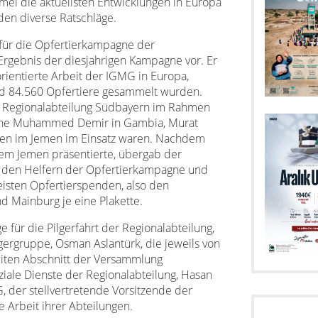
el die aktuellsten Entwicklungen in Europa
en diverse Ratschläge.
 für die Opfertierkampagne der
 Ergebnis der diesjahrigen Kampagne vor. Er
orientierte Arbeit der IGMG in Europa,
nd 84.560 Opfertiere gesammelt wurden.
ie Regionalabteilung Südbayern im Rahmen
agne Muhammed Demir in Gambia, Murat
 Şen im Jemen im Einsatz waren. Nachdem
em Jemen präsentierte, übergab der
g den Helfern der Opfertierkampagne und
isten Opfertierspenden, also den
 Mainburg je eine Plakette.
für die Pilgerfahrt der Regionalabteilung,
gergruppe, Osman Aslantürk, die jeweils von
weiten Abschnitt der Versammlung
ziale Dienste der Regionalabteilung, Hasan
, der stellvertretende Vorsitzende der
 Arbeit ihrer Abteilungen.