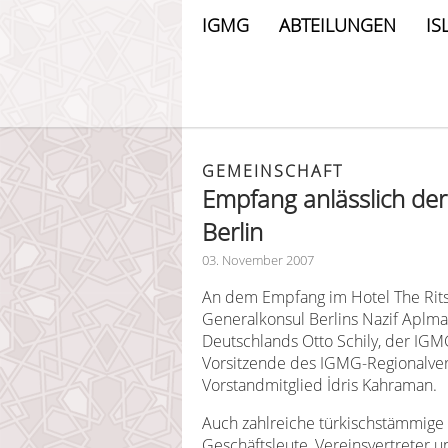
IGMG
ABTEILUNGEN
IS
GEMEINSCHAFT
Empfang anlässlich der
Berlin
03. November 2007
An dem Empfang im Hotel The Rit
Generalkonsul Berlins Nazif Aplma
Deutschlands Otto Schily, der IG
Vorsitzende des IGMG-Regionalver
Vorstandmitglied İdris Kahraman.
Auch zahlreiche türkischstämmig
Geschäftsleute, Vereinsvertreter 