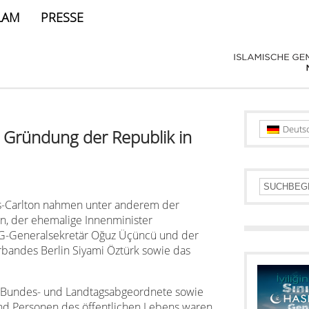
LAM
PRESSE
Deuts
 Gründung der Republik in
s-Carlton nahmen unter anderem der
n, der ehemalige Innenminister
MG-Generalsekretär Oğuz Üçüncü und der
bandes Berlin Siyami Öztürk sowie das
e Bundes- und Landtagsabgeordnete sowie
und Personen des öffentlichen Lebens waren