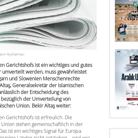
asın Açıklaması
n Gerichtshofs ist ein wichtiges und gutes
er umverteilt werden, muss gewährleistet
ngarn und Slowenien Menschenrechte
Alta
ş, Generalsekretär der Islamischen
anlässlich der Entscheidung des
 bezüglich der Umverteilung von
ischen Union. Bekir Alta
ş weiter:
 Gerichtshofs ist erfreulich. Die
 Union stehen gemeinschaftlich in der
as ist ein wichtiges Signal für Europa.
inzelne Länder nicht entziehen – egal wie