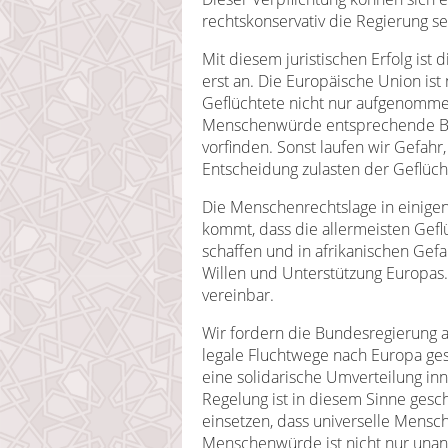
rechtskonservativ die Regierung s
Mit diesem juristischen Erfolg ist d
erst an. Die Europäische Union ist
Geflüchtete nicht nur aufgenomm
Menschenwürde entsprechende B
vorfinden. Sonst laufen wir Gefahr,
Entscheidung zulasten der Geflüch
Die Menschenrechtslage in einigen
kommt, dass die allermeisten Geflü
schaffen und in afrikanischen Gef
Willen und Unterstützung Europas. 
vereinbar.
Wir fordern die Bundesregierung a
legale Fluchtwege nach Europa ges
eine solidarische Umverteilung in
Regelung ist in diesem Sinne gesche
einsetzen, dass universelle Mensc
Menschenwürde ist nicht nur unan