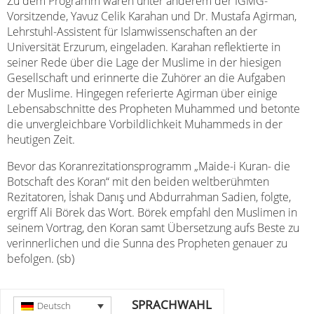
Zu dem Programm waren unter anderem der IGMG-
Vorsitzende, Yavuz Celik Karahan und Dr. Mustafa Agirman,
Lehrstuhl-Assistent für Islamwissenschaften an der
Universität Erzurum, eingeladen. Karahan reflektierte in
seiner Rede über die Lage der Muslime in der hiesigen
Gesellschaft und erinnerte die Zuhörer an die Aufgaben
der Muslime. Hingegen referierte Agirman über einige
Lebensabschnitte des Propheten Muhammed und betonte
die unvergleichbare Vorbildlichkeit Muhammeds in der
heutigen Zeit.
Bevor das Koranrezitationsprogramm „Maide-i Kuran- die
Botschaft des Koran“ mit den beiden weltberühmten
Rezitatoren, İshak Danış und Abdurrahman Sadien, folgte,
ergriff Ali Börek das Wort. Börek empfahl den Muslimen in
seinem Vortrag, den Koran samt Übersetzung aufs Beste zu
verinnerlichen und die Sunna des Propheten genauer zu
befolgen. (sb)
SPRACHWAHL
Deutsch