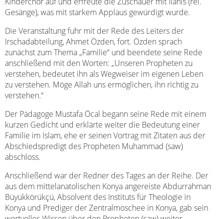
Kinderchor auf und erfreute die Zuschauer mit Ilahis (rel.
Gesänge), was mit starkem Applaus gewürdigt wurde.
Die Veranstaltung fuhr mit der Rede des Leiters der
Irschadabteilung, Ahmet Özden, fort. Özden sprach
zunächst zum Thema „Familie“ und beendete seine Rede
anschließend mit den Worten: „Unseren Propheten zu
verstehen, bedeutet ihn als Wegweiser im eigenen Leben
zu verstehen. Möge Allah uns ermöglichen, ihn richtig zu
verstehen.“
Der Pädagoge Mustafa Öcal begann seine Rede mit einem
kurzen Gedicht und erklärte weiter die Bedeutung einer
Familie im Islam, ehe er seinen Vortrag mit Zitaten aus der
Abschiedspredigt des Propheten Muhammad (saw)
abschloss.
Anschließend war der Redner des Tages an der Reihe. Der
aus dem mittelanatolischen Konya angereiste Abdurrahman
Büyükkörükçü, Absolvent des Instituts für Theologie in
Konya und Prediger der Zentralmoschee in Konya, gab sein
wertvolles Wissen über den Propheten (saw) weiter.