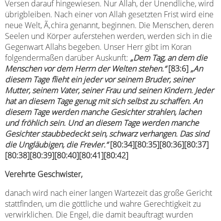
Versen darauf hingewiesen. Nur Allah, der Unendliche, wird
übrigbleiben. Nach einer von Allah gesetzten Frist wird eine
neue Welt, Ã‚chira genannt, beginnen. Die Menschen, deren
Seelen und Körper auferstehen werden, werden sich in die
Gegenwart Allahs begeben. Unser Herr gibt im Koran
folgendermaßen darüber Auskunft:
„Dem Tag, an dem die
Menschen vor dem Herrn der Welten stehen.“
[83:6]
„An
diesem Tage flieht ein jeder vor seinem Bruder, seiner
Mutter, seinem Vater, seiner Frau und seinen Kindern. Jeder
hat an diesem Tage genug mit sich selbst zu schaffen. An
diesem Tage werden manche Gesichter strahlen, lachen
und fröhlich sein. Und an diesem Tage werden manche
Gesichter staubbedeckt sein, schwarz verhangen. Das sind
die Ungläubigen, die Frevler.“
[80:34][80:35][80:36][80:37]
[80:38]
[80:39][80:40][80:41][80:42]
Verehrte Geschwister,
danach wird nach einer langen Wartezeit das große Gericht
stattfinden, um die göttliche und wahre Gerechtigkeit zu
verwirklichen. Die Engel, die damit beauftragt wurden