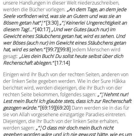
unsere Handlungen in dieser Welt niederzuschreiben,
werden die Bücher vorlegen.
„An dem Tage, an dem jede
Seele vorfinden wird, was sie an Gutem und was sie an
Bösem getan hat“¦“
[3:30]
„“¦Keinerlei Ungerechtigkeit an
diesem Tag!…“
[40:17]
„Und wer Gutes (auch nur) im
Gewicht eines Stäubchens getan hat, wird es sehen. Und
wer Böses (auch nur) im Gewicht eines Stäubchens getan
hat, wird es sehen.“
[99:7][99:8]
Jedem Menschen wird
gesagt:
„Lies dein Buch! Du sollst heute selbst über dich
Rechenschaft ablegen.“
[17:14]
Einigen wird ihr Buch von der rechten Seiten, anderen von
der linken Seite gegeben werden. Wie in der Sure Hâkka
berichtet wird, werden diejenigen, die ihr Buch von der
rechten Seite bekommen, folgendes sagen:
„“¦Nehmt nur!
Lest mein Buch! Ich glaubte stets, dass ich zur Rechenschaft
gezogen würde.“
[69:19][69:20]
Dann werden sie in das für
sie von Allah vorgesehene einzigartige Paradies eintreten.
Diejenigen, die ihr Buch von der linken Seite erhalten,
werden sagen:
„“¦O dass mir doch mein Buch nicht
gegeben worden wäre und ich nie gewusst hätte, wie es um