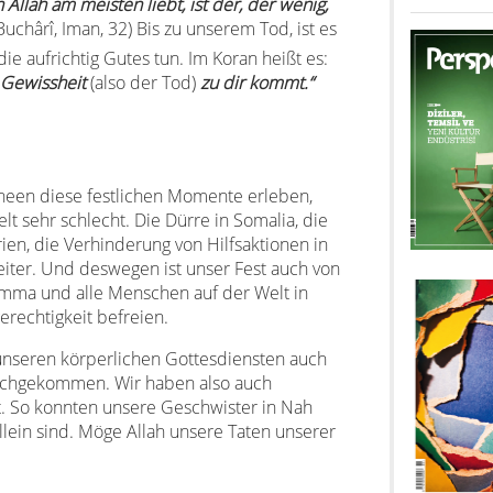
Allah am meisten liebt, ist der, der wenig,
Buchârî, Iman, 32) Bis zu unserem Tod, ist es
ie aufrichtig Gutes tun. Im Koran heißt es:
 Gewissheit
(also der Tod)
zu dir kommt.“
heen diese festlichen Momente erleben,
lt sehr schlecht. Die Dürre in Somalia, die
ien, die Verhinderung von Hilfsaktionen in
iter. Und deswegen ist unser Fest auch von
Umma und alle Menschen auf der Welt in
rechtigkeit befreien.
unseren körperlichen Gottesdiensten auch
nachgekommen. Wir haben also auch
et. So konnten unsere Geschwister in Nah
allein sind. Möge Allah unsere Taten unserer