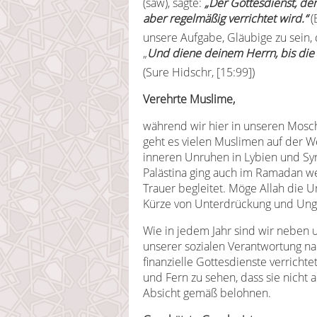
(saw), sagte:
„
Der Gottesdienst, den 
aber regelmäßig verrichtet wird.“
(
unsere Aufgabe, Gläubige zu sein, d
„
Und diene deinem Herrn, bis die
(Sure Hidschr, [15:99])
Verehrte Muslime,
während wir hier in unseren Mosc
geht es vielen Muslimen auf der We
inneren Unruhen in Lybien und Syr
Palästina ging auch im Ramadan we
Trauer begleitet. Möge Allah die 
Kürze von Unterdrückung und Unge
Wie in jedem Jahr sind wir neben 
unserer sozialen Verantwortung 
finanzielle Gottesdienste verricht
und Fern zu sehen, dass sie nicht 
Absicht gemäß belohnen.