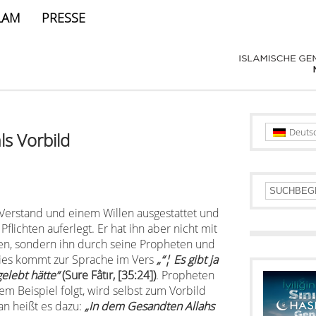
LAM
PRESSE
Deuts
ls Vorbild
Verstand und einem Willen ausgestattet und
ichten auferlegt. Er hat ihn aber nicht mit
sen, sondern ihn durch seine Propheten und
 Dies kommt zur Sprache im Vers
„“¦ Es gibt ja
elebt hätte“
(Sure Fât
ı
r,
[
35:24
]
)
. Propheten
em Beispiel folgt, wird selbst zum Vorbild
an heißt es dazu:
„In dem Gesandten Allahs