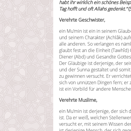
habt ihr wirklich ein schönes Beisp
Tag hofft und oft Allahs gedenkt.“
(
Verehrte Geschwister,
ein Mu’min ist ein in seinem Glaube
und seinem Charakter (Achlâk) aufr
alle anderen. So verlangen es näm
glaubt fest an die Einheit (Tawhîd
Diener (Abd) und Gesandte Gottes 
Der Gläubige ist derjenige, der 
und der Sunna gestaltet und somi
zu gewinnen versucht. Er verrichte
sich von unnützen Dingen fern; er 
ist ein Vorbild für andere Mensche
Verehrte Muslime,
ein Mu’min ist derjenige, der sich
ist. Da er weiß, welchen Stellenwe
versucht er, mit seinem Wissen de
ist derjenige Mensch, der sich ge