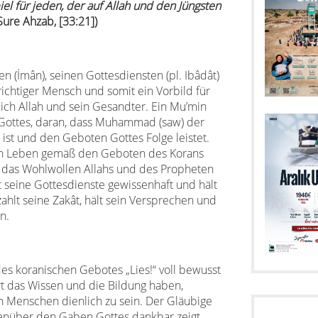
iel für jeden, der auf Allah und den Jüngsten
Sure Ahzab,
[33:
21
]
)
n (İmân), seinen Gottesdiensten (pl. Ibâdât)
ichtiger Mensch und somit ein Vorbild für
lich Allah und sein Gesandter. Ein Mu’min
) Gottes, daran, dass Muhammad (saw) der
ist und den Geboten Gottes Folge leistet.
sein Leben gemäß den Geboten des Korans
t das Wohlwollen Allahs und des Propheten
t seine Gottesdienste gewissenhaft und hält
zahlt seine Zakât, hält sein Versprechen und
n.
 des koranischen Gebotes „Lies!“ voll bewusst
rt das Wissen und die Bildung haben,
n Menschen dienlich zu sein. Der Gläubige
genüber den Gaben Gottes dankbar zeigt,