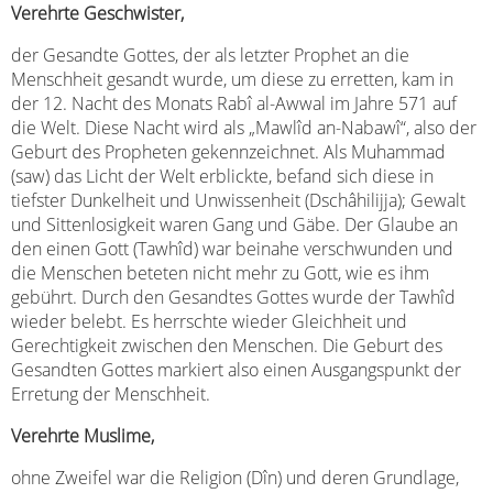
Verehrte Geschwister,
der Gesandte Gottes, der als letzter Prophet an die
Menschheit gesandt wurde, um diese zu erretten, kam in
der 12. Nacht des Monats Rabî al-Awwal im Jahre 571 auf
die Welt. Diese Nacht wird als „Mawlîd an-Nabawî“, also der
Geburt des Propheten gekennzeichnet. Als Muhammad
(saw) das Licht der Welt erblickte, befand sich diese in
tiefster Dunkelheit und Unwissenheit (Dschâhilijja); Gewalt
und Sittenlosigkeit waren Gang und Gäbe. Der Glaube an
den einen Gott (Tawhîd) war beinahe verschwunden und
die Menschen beteten nicht mehr zu Gott, wie es ihm
gebührt. Durch den Gesandtes Gottes wurde der Tawhîd
wieder belebt. Es herrschte wieder Gleichheit und
Gerechtigkeit zwischen den Menschen. Die Geburt des
Gesandten Gottes markiert also einen Ausgangspunkt der
Erretung der Menschheit.
Verehrte Muslime,
ohne Zweifel war die Religion (Dîn) und deren Grundlage,