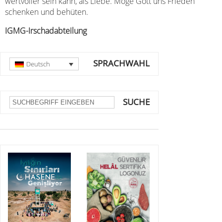
wertvoller sein kann, als Liebe. Möge Gott uns Frieden
schenken und behüten.
IGMG-Irschadabteilung
SPRACHWAHL
Deutsch
SUCHE