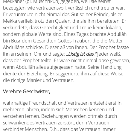
Mekkaner (pl. Muschrikûn) gegeben, weil sie selbst
bezeugten, wie vertrauensvoll, verlässlich und treu er war.
Er veruntreute nicht einmal das Gut seiner Feinde, als er
Mekka verließ, trotz den Qualen, die sie ihm bereiteten. Er
verkündete, dass Gerechtigkeit und Treue keine lokalen,
sondern globale Werte sind. Eines Tages brachte Abdullâh
bin Busr dem Gesandten Gottes Trauben, die die Mutter
Abdullâhs schickte. Dieser aß von ihnen. Der Prophet fasste
ihn an seinem Ohr und sagte:
„Listig ist das.“
Jeder weiß,
dass der Prophet teilte. Er wäre nicht einmal böse gewesen,
wenn Abdullâh alles aufgegessen hätte. Seine Handlung
diente der Erziehung. Er suggerierte ihm auf diese Weise
die richige Manier und Vertrauen.
Verehrte Geschwister,
wahrhaftige Freundschaft und Vertrauen entsteht erst in
mehreren Jahren, indem sich Menschen kennen und
verstehen lernen. Beziehungen werden oftmals durch
schwankendes Vertrauen zerstört, denn Vertrauen
verbindet Menschen. D.h., dass das Vertrauen immer