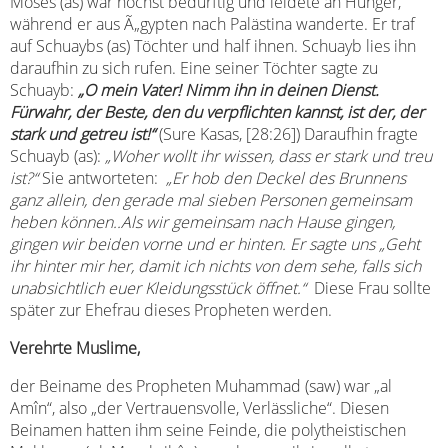
Moses (as) war höchst bedürftig und leidete an Hunger,
während er aus Ã„gypten nach Palästina wanderte. Er traf
auf Schuaybs (as) Töchter und half ihnen. Schuayb lies ihn
daraufhin zu sich rufen. Eine seiner Töchter sagte zu
Schuayb:
„O mein Vater! Nimm ihn in deinen Dienst.
Fürwahr, der Beste, den du verpflichten kannst, ist der, der
stark und getreu ist!“
(Sure Kasas, [28:26]) Daraufhin fragte
Schuayb (as):
„Woher wollt ihr wissen, dass er stark und treu
ist?“
Sie antworteten:
„Er hob den Deckel des Brunnens
ganz allein, den gerade mal sieben Personen gemeinsam
heben können..Als wir gemeinsam nach Hause gingen,
gingen wir beiden vorne und er hinten. Er sagte uns „Geht
ihr hinter mir her, damit ich nichts von dem sehe, falls sich
unabsichtlich euer Kleidungsstück öffnet.“
Diese Frau sollte
später zur Ehefrau dieses Propheten werden.
Verehrte Muslime,
der Beiname des Propheten Muhammad (saw) war „al
Amîn“, also „der Vertrauensvolle, Verlässliche“.
Diesen
Beinamen hatten ihm seine Feinde, die polytheistischen