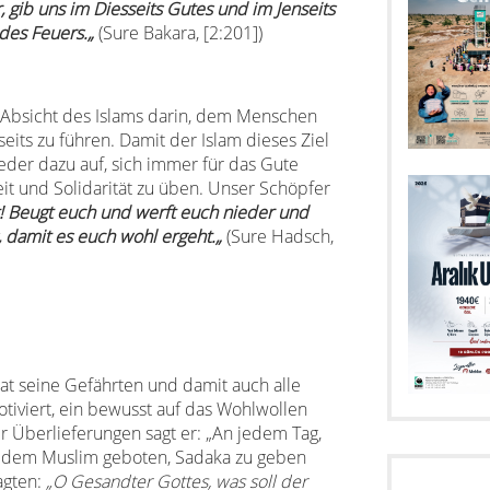
, gib uns im Diesseits Gutes und im Jenseits
 des Feuers.
„
(Sure Bakara, [2:201])
 Absicht des Islams darin, dem Menschen
eits zu führen. Damit der Islam dieses Ziel
ieder dazu auf, sich immer für das Gute
it und Solidarität zu üben. Unser Schöpfer
bt! Beugt euch und werft euch nieder und
 damit es euch wohl ergeht.
„
(Sure Hadsch,
t seine Gefährten und damit auch alle
tiviert, ein bewusst auf das Wohlwollen
er Überlieferungen sagt er:
„An jedem Tag,
 jedem Muslim geboten, Sadaka zu geben
agten:
„O Gesandter Gottes, was soll der