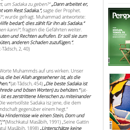
zt, um Sadaka zu geben?“
„Dann arbeitet er,
bt vom Rest Sadaka.“,
sagte der Prophet.
?“
, wurde gefragt. Muhammad antwortete:
lfe bedarf; dies zählt für ihn als Sadaka.“
hen kann?“
, fragten die Gefährten weiter.
ten und Rechten aufrufen. Er soll sie zum
hüten, anderen Schaden zuzufügen.“
,
-Tâdsch, 2, 40)
n Worte Muhammds auf uns wirken. Unser
a, die bei Allah angesehener ist, als die
hen.“
(at-Tâdsch, 454)
„Die beste Sadaka ist
chrede und bösen Worten) zu behüten.“
(at-
ist es zerstrittene Menschen zu miteinander
Die wertvollste Sadaka isz jene, die dem
ndschaft gegenüber einem hegt.“
aka Hindernisse wie einen Stein, Dorn und
¦“
(Mischkatul Masâbih, 1991) „Seine Gattin
atul Masâbih, 1898)
„Unterschätze keine