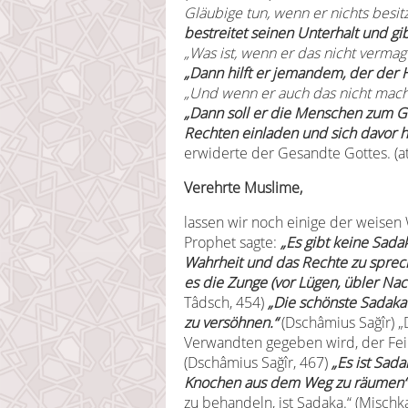
Gläubige tun, wenn er nichts besit
bestreitet seinen Unterhalt und gi
„Was ist, wenn er das nicht vermag
„Dann hilft er jemandem, der der Hi
„Und wenn er auch das nicht mac
„Dann soll er die Menschen zum Gu
Rechten einladen und sich davor 
erwiderte der Gesandte Gottes. (at
Verehrte Muslime,
lassen wir noch einige der weise
Prophet sagte:
„Es gibt keine Sadak
Wahrheit und das Rechte zu sprec
es die Zunge (vor Lügen, übler Na
Tâdsch, 454)
„Die schönste Sadaka 
zu versöhnen.“
(Dschâmius Sağîr) „
Verwandten gegeben wird, der Fei
(Dschâmius Sağîr, 467)
„Es ist Sad
Knochen aus dem Weg zu räumen“
zu behandeln, ist Sadaka.“ (Mischk