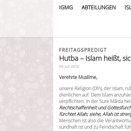
IGMG
ABTEILUNGEN
IS
FREITAGSPREDIGT
Hutba – Islam heißt, 
09. Juli 2010
Verehrte Muslime,
unsere Religion (D
în
), der Islam, 
dienlichen auf. Dem Islam anzuhä
verpflichten. In der Sure Mâida hei
Rechtschaffenheit und Gottesfurch
fürchtet Allah; siehe, Allah ist stre
Menschen ist also die Verantwort
sündhaft ist und zu Feindschaft fü