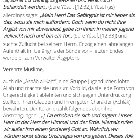
ist, soll er ins Gefängnis geworfen und verächtlich
behandelt werden.
„
(Sure Yûsuf, [12:32]). Yûsuf (as)
allerdings sagte:
„
Mein Herr! Das Gefängnis ist mir lieber als
das, wozu sie mich auffordern. Doch wenn du nicht ihre
Arglist von mir abwendest, gebe ich ihnen in meiner Jugend
vielleicht nach und bin ein Tor.
„
(Sure Yûsuf, [12:33]) und
suchte Zuflucht bei seinem Herrn. Er zog einen jahrelangen
Aufenthalt im Gefängnis der Sünde vor – letzten Endes
wurde er zum Verwalter Ã„gyptens.
Verehrte Muslime,
auch die „Ashâb al-Kahf“, eine Gruppe Jugendlicher, lobte
Allah und machte sie uns zum Vorbild, da sie jede Form von
Ungerechtigkeit ablehnten und sich gegen Unterdrückung
stellten, ihren Glauben und ihren guten Charakter (Achlâk)
bewahrten. Der Koran erzählt folgendes über ihre
Anstrengungen: „
„¦ Da erhoben sie sich und sagten: Unser
Herr ist der Herr der Himmel und der Erde. Niemals rufen
wir außer ihm einen (anderen) Gott an. Wahrlich, wir
würden sonst etwas Unsinniges von uns geben. Dieses Volk