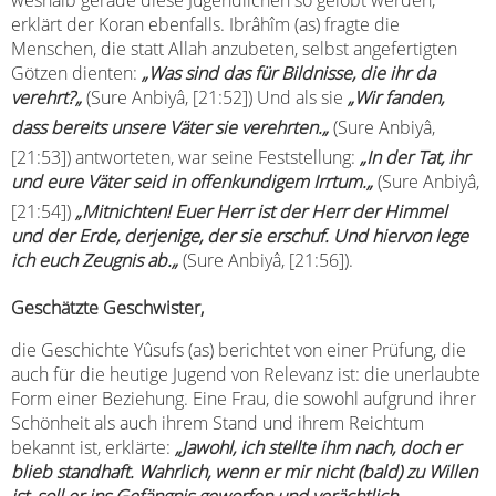
weshalb gerade diese Jugendlichen so gelobt werden,
erklärt der Koran ebenfalls. Ibrâhîm (as) fragte die
Menschen, die statt Allah anzubeten, selbst angefertigten
Götzen dienten:
„
Was sind das für Bildnisse, die ihr da
verehrt?
„
(Sure Anbiyâ, [21:52]) Und als sie
„
Wir fanden,
dass bereits unsere Väter sie verehrten.
„
(Sure Anbiyâ,
[21:53]) antworteten, war seine Feststellung:
„
In der Tat, ihr
und eure Väter seid in offenkundigem Irrtum.
„
(Sure Anbiyâ,
[21:54])
„
Mitnichten! Euer Herr ist der Herr der Himmel
und der Erde, derjenige, der sie erschuf. Und hiervon lege
ich euch Zeugnis ab.
„
(Sure Anbiyâ, [21:56]).
Geschätzte Geschwister,
die Geschichte Yûsufs (as) berichtet von einer Prüfung, die
auch für die heutige Jugend von Relevanz ist: die unerlaubte
Form einer Beziehung. Eine Frau, die sowohl aufgrund ihrer
Schönheit als auch ihrem Stand und ihrem Reichtum
bekannt ist, erklärte:
„
Jawohl, ich stellte ihm nach, doch er
blieb standhaft. Wahrlich, wenn er mir nicht (bald) zu Willen