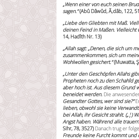
„Wenn einer von euch seinen Bruder
sagen.“
(Abû Dâwûd, Ã‚dâb, 122, 512
„Liebe den Gliebten mit Maß. Viell
deinen Feind in Maßen. Vielleicht 
14, Hadîth Nr. 13)
„Allah sagt: „Denen, die sich um m
zusammenkommen, sich um meinetw
Wohlwollen gesichert.“
(Muwatta, Şi
„Unter den Geschöpfen Allahs gib
Propheten noch zu den Schahîd ge
aber hoch ist. Aus diesem Grund 
beneidet werden.
Die anwesenden 
Gesandter Gottes, wer sind sie?“
E
lieben, obwohl sie keine Verwandt
bei Allah, ihr Gesicht strahlt. („¦)
Angst haben. Während alle trauern, 
Sihr, 78, 3527)
Danach trug er folg
Freunde keine Furcht kommt und da