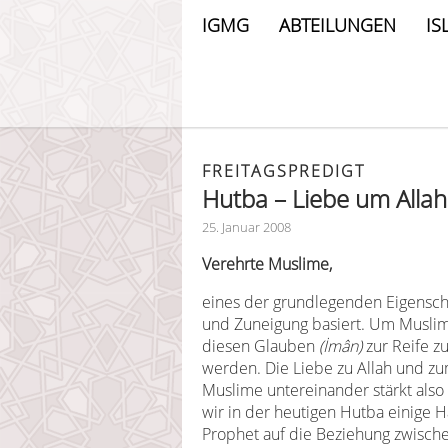
IGMG
ABTEILUNGEN
IS
FREITAGSPREDIGT
Hutba – Liebe um Allah
25. Januar 2008
Verehrte Muslime,
eines der grundlegenden Eigenschaf
und Zuneigung basiert. Um Muslim
diesen Glauben
(İmân)
zur Reife zu
werden. Die Liebe zu Allah und z
Muslime untereinander stärkt al
wir in der heutigen Hutba einige 
Prophet auf die Beziehung zwisch