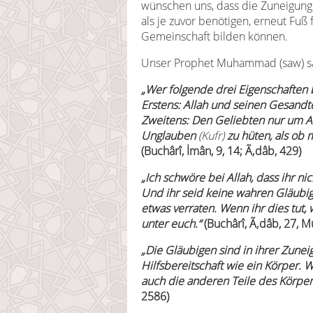
wünschen uns, dass die Zuneigung
als je zuvor benötigen, erneut Fuß
Gemeinschaft bilden können.
Unser Prophet Muhammad (saw) s
„
Wer folgende drei Eigenschaften 
Erstens: Allah und seinen Gesandte
Zweitens: Den Geliebten nur um All
Unglauben
(Kufr)
zu hüten, als ob
(Buchârî,
İmân, 9, 14; Ã‚dâb, 429
)
„Ich schwöre bei Allah, dass ihr nic
Und ihr seid keine wahren Gläubige
etwas verraten. Wenn ihr dies tut,
unter euch.“
(Buchârî, Ã‚dâb, 27, M
„Die Gläubigen sind in ihrer Zunei
Hilfsbereitschaft wie ein Körper. W
auch die anderen Teile des Körper
2586)