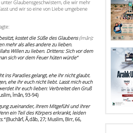
 unter Glaubensgeschwistern, die wir mehr
 fasst und wir so eine von Liebe umgebene
agte:
besitzt, kostet die Süße des Glaubens
(İmân)
:
n mehr als alles andere zu lieben.
ahs Willen zu lieben. Drittens: Sich vor dem
 man sich vor dem Feuer hüten würde“
ht ins Paradies gelangt, ehe ihr nicht glaubt.
n, ehe ihr euch nicht liebt. Lasst mich euch
 werdet ihr euch lieben: Verbreitet den Gruß
uslim, İmân, 93-94)
gung zueinander, ihrem Mitgefühl und ihrer
enn ein Teil des Körpers erkrankt, leiden
s.“
(Buchârî, Ã‚dâb, 27; Muslim, Birr, 66,