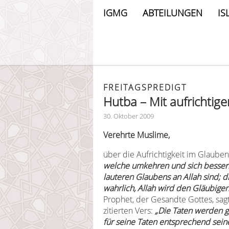
IGMG
ABTEILUNGEN
IS
FREITAGSPREDIGT
Hutba – Mit aufrichtig
30. Oktober 2009
Verehrte Muslime,
über die Aufrichtigkeit im Glauben 
welche umkehren und sich bessern
lauteren Glaubens an Allah sind; 
wahrlich, Allah wird den Gläubige
Prophet, der Gesandte Gottes, sag
zitierten Vers:
„Die Taten werden g
für seine Taten entsprechend seine