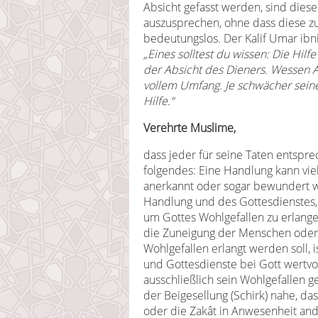
Absicht gefasst werden, sind diese 
auszusprechen, ohne dass diese zu
bedeutungslos. Der Kalif Umar ibn
„Eines solltest du wissen: Die Hil
der Absicht des Dieners. Wessen Abs
vollem Umfang. Je schwächer seine
Hilfe.“
Verehrte Muslime,
dass jeder für seine Taten entspr
folgendes: Eine Handlung kann vie
anerkannt oder sogar bewundert w
Handlung und des Gottesdienstes, d
um Gottes Wohlgefallen zu erlange
die Zuneigung der Menschen oder 
Wohlgefallen erlangt werden soll, i
und Gottesdienste bei Gott wertvoll
ausschließlich sein Wohlgefallen 
der Beigesellung (Schirk) nahe, das
oder die Zakât in Anwesenheit and