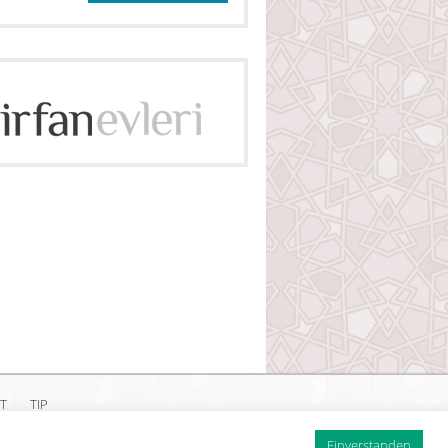
T
TIP
ärung
Einverstanden