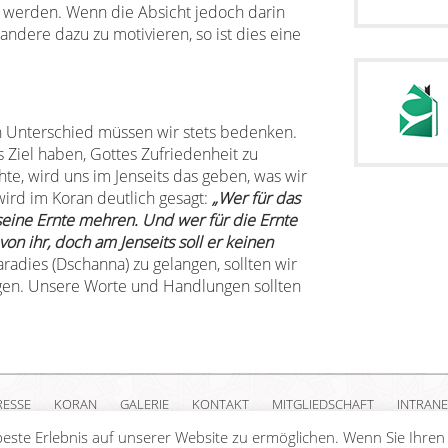
werden. Wenn die Absicht jedoch darin
andere dazu zu motivieren, so ist dies eine
n Unterschied müssen wir stets bedenken.
Ziel haben, Gottes Zufriedenheit zu
te, wird uns im Jenseits das geben, was wir
wird im Koran deutlich gesagt:
„Wer für das
 seine Ernte mehren. Und wer für die Ernte
on ihr, doch am Jenseits soll er keinen
radies (Dschanna) zu gelangen, sollten wir
ragen. Unsere Worte und Handlungen sollten
RESSE
KORAN
GALERIE
KONTAKT
MITGLIEDSCHAFT
INTRANE
este Erlebnis auf unserer Website zu ermöglichen. Wenn Sie Ihren
ight Islamische Gemeinschaft Millî Görüş e.V. |
Impressum
|
Datenschutzerkl