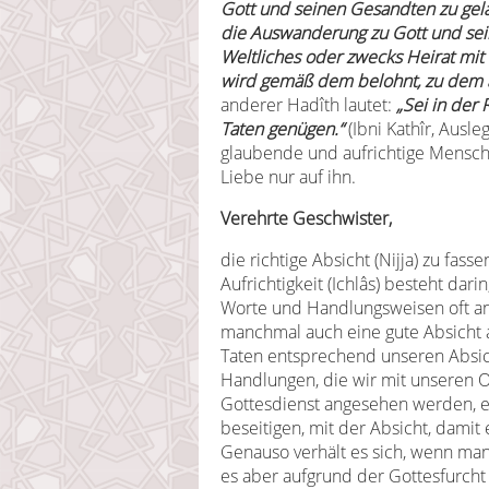
Gott und seinen Gesandten zu gela
die Auswanderung zu Gott und sei
Weltliches oder zwecks Heirat mit
wird gemäß dem belohnt, zu dem 
anderer Hadîth lautet:
„Sei in der 
Taten genügen.“
(Ibni Kathîr, Ausl
glaubende und aufrichtige Mensch 
Liebe nur auf ihn.
Verehrte Geschwister,
die richtige Absicht (Nijja) zu fass
Aufrichtigkeit (Ichlâs) besteht dari
Worte und Handlungsweisen oft an
manchmal auch eine gute Absicht al
Taten entsprechend unseren Absich
Handlungen, die wir mit unseren 
Gottesdienst angesehen werden, ein
beseitigen, mit der Absicht, dami
Genauso verhält es sich, wenn man
es aber aufgrund der Gottesfurcht 