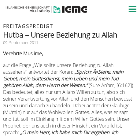
FREITAGSPREDIGT
Hutba – Unsere Beziehung zu Allah
09. September 2011
Verehrte Muslime,
auf die Frage „Wie sollte unsere Beziehung zu Allah
aussehen?“ antwortet der Koran:
„
Sprich: Â»Siehe, mein
Gebet, mein Gottesdienst, mein Leben und mein Tod
gehören Allah, dem Herrn der Welten.“
(Sure An’am, [6:162])
Das bedeutet, alles nur um Allahs Willen zu tun, also sich
seiner Verantwortung vor Allah und den Menschen bewusst
zu sein und danach zu handeln. Dabei achtet der Gläubige
(Mu’min) nur auf das Wohlwollen Gottes. Alles, was er sagt
und tut, soll im Einklang mit dem Willen Gottes sein. Unser
Prophet, der uns auch in dieser Hinsicht ein Vorbild ist,
sprach:
„O mein Herr, ich habe mich Dir ergeben. Ich