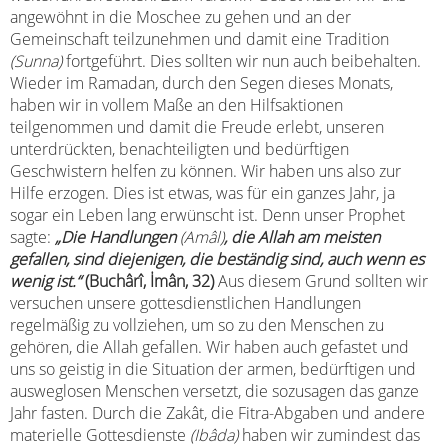
angewöhnt in die Moschee zu gehen und an der
Gemeinschaft teilzunehmen und damit eine Tradition
(Sunna)
fortgeführt. Dies sollten wir nun auch beibehalten.
Wieder im Ramadan, durch den Segen dieses Monats,
haben wir in vollem Maße an den Hilfsaktionen
teilgenommen und damit die Freude erlebt, unseren
unterdrückten, benachteiligten und bedürftigen
Geschwistern helfen zu können. Wir haben uns also zur
Hilfe erzogen. Dies ist etwas, was für ein ganzes Jahr, ja
sogar ein Leben lang erwünscht ist. Denn unser Prophet
sagte:
„Die Handlungen
(Amâl)
, die Allah am meisten
gefallen, sind diejenigen, die beständig sind, auch wenn es
wenig ist.“
(Buchârî, İmân, 32)
Aus diesem Grund sollten wir
versuchen unsere gottesdienstlichen Handlungen
regelmäßig zu vollziehen, um so zu den Menschen zu
gehören, die Allah gefallen. Wir haben auch gefastet und
uns so geistig in die Situation der armen, bedürftigen und
ausweglosen Menschen versetzt, die sozusagen das ganze
Jahr fasten. Durch die Zakât, die Fitra-Abgaben und andere
materielle Gottesdienste
(Ibâda)
haben wir zumindest das