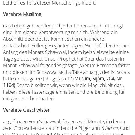
Leid eines Teils dieser Menschen gelindert.
Verehrte Muslime,
das Leben geht weiter und jeder Lebensabschnitt bringt
eine ihm eigene Verantwortung mit sich. Während ein
Abschnitt beendet ist, kommt schon ein anderer
Zeitabschnitt voller gesegneter Tagen. Wir befinden uns am
Anfang des Monats Schawwal, indem beispielsweise einige
Tage gefastet wird. Unser Prophet hat über das Fasten im
Monat Schawwal folgendes gesagt: „Wer im Ramadan fastet
und diesem im Schawwal sechs Tage anhängt, der ist so, als
hätte er das ganze Jahr gefastet.“
(Muslim, Sijâm, 204, Nr.
1164)
Deshalb sollten wir, wenn wir die Möglichkeit dazu
haben, diese Fastentage einhalten und die Belohnung für
ein ganzes Jahr erhalten.
Verehrte Geschwister,
angefangen vom Schawwal, folgen zwei Monate, in denen
zwei Gottesdienste stattfinden: die Pilgerfahrt
(Hadsch)
und
das Opferfest
(Kurbân)
. Wir danken Allah, dass durch das