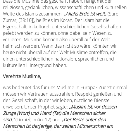
Dass die Muslime das geschafft haben, hängt mit der
religiösen, gedanklichen, wissenschaftlichen und kulturellen
Weite des Islams zusammen.
„Allahs Erde ist weit
„
(Sure
Zumar, [39:10]), heißt es im Koran. Der Islam hat die
Eigenschaft, in kulturell unterschiedlichen Gesellschaften
gelebt werden zu können, ohne dabei sein Wesen zu
verlieren. Muslime können also überall auf der Welt
heimisch werden. Wenn das nicht so wäre, könnten wir
heute nicht überall auf der Welt Muslime antreffen, die
einen unterschiedlichen nationalen, sprachlichen und
kulturellen Hintergrund haben.
Verehrte Muslime,
was bedeutet das für uns Muslime in Europa? Zuerst einmal
müssen wir Vertrauen ausstrahlen, Respekt genießen und
der Gesellschaft, in der wir leben, nützliche Dienste
erweisen. Unser Prophet sagte:
„Muslim ist, vor dessen
Zunge (Wort) und Hand (Tat) die Menschen sicher
sind.“
(Tirmizî, İmân, 12) und
„Der Beste unter den
Menschen ist derjenige, der seinen Mitmenschen am