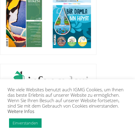
Wie viele Websites benutzt auch IGMG Cookies, um Ihnen
das beste Erlebnis auf unserer Website zu ermöglichen.
Wenn Sie Ihren Besuch auf unserer Website fortsetzen,
sind Sie mit dem Gebrauch von Cookies einverstanden.
Weitere Infos
IGMG
PRESSE
KORAN
GALERIE
KONTAKT
MITGLIEDSCHAFT
INTRANET
TIP
Einverstanden
Copyright Islamische Gemeinschaft Millî Görüş e.V. |
Impressum
|
Datenschutzerklärung
PHP Code Snippets
Powered By :
XYZScripts.com