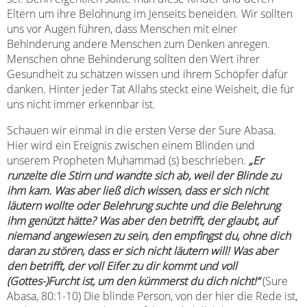
Eltern um ihre Belohnung im Jenseits beneiden. Wir sollten
uns vor Augen führen, dass Menschen mit einer
Behinderung andere Menschen zum Denken anregen.
Menschen ohne Behinderung sollten den Wert ihrer
Gesundheit zu schätzen wissen und ihrem Schöpfer dafür
danken. Hinter jeder Tat Allahs steckt eine Weisheit, die für
uns nicht immer erkennbar ist.
Schauen wir einmal in die ersten Verse der Sure Abasa.
Hier wird ein Ereignis zwischen einem Blinden und
unserem Propheten Muhammad (s) beschrieben.
„Er
runzelte die Stirn und wandte sich ab, weil der Blinde zu
ihm kam. Was aber ließ dich wissen, dass er sich nicht
läutern wollte oder Belehrung suchte und die Belehrung
ihm genützt hätte? Was aber den betrifft, der glaubt, auf
niemand angewiesen zu sein, den empfingst du, ohne dich
daran zu stören, dass er sich nicht läutern will! Was aber
den betrifft, der voll Eifer zu dir kommt und voll
(Gottes-)Furcht ist, um den kümmerst du dich nicht!“
(Sure
Abasa, 80:1-10) Die blinde Person, von der hier die Rede ist,