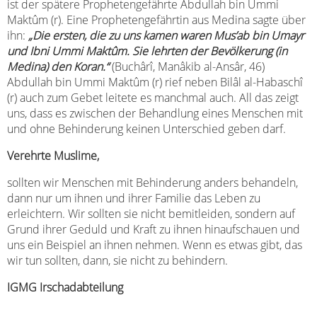
ist der spätere Prophetengefährte Abdullah bin Ummi
Maktûm (r). Eine Prophetengefährtin aus Medina sagte über
ihn:
„Die ersten, die zu uns kamen waren Mus’ab bin Umayr
und Ibni Ummi Maktûm. Sie lehrten der Bevölkerung (in
Medina) den Koran.“
(Buchârî, Manâkib al-Ansâr, 46)
Abdullah bin Ummi Maktûm (r) rief neben Bilâl al-Habaschî
(r) auch zum Gebet leitete es manchmal auch. All das zeigt
uns, dass es zwischen der Behandlung eines Menschen mit
und ohne Behinderung keinen Unterschied geben darf.
Verehrte Muslime,
sollten wir Menschen mit Behinderung anders behandeln,
dann nur um ihnen und ihrer Familie das Leben zu
erleichtern. Wir sollten sie nicht bemitleiden, sondern auf
Grund ihrer Geduld und Kraft zu ihnen hinaufschauen und
uns ein Beispiel an ihnen nehmen. Wenn es etwas gibt, das
wir tun sollten, dann, sie nicht zu behindern.
IGMG Irschadabteilung