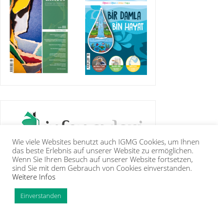
Wie viele Websites benutzt auch IGMG Cookies, um Ihnen
das beste Erlebnis auf unserer Website zu ermöglichen.
Wenn Sie Ihren Besuch auf unserer Website fortsetzen,
sind Sie mit dem Gebrauch von Cookies einverstanden.
Weitere Infos
IGMG
PRESSE
KORAN
GALERIE
KONTAKT
MITGLIEDSCHAFT
INTRANET
TIP
Einverstanden
Copyright Islamische Gemeinschaft Millî Görüş e.V. |
Impressum
|
Datenschutzerklärung
PHP Code Snippets
Powered By :
XYZScripts.com