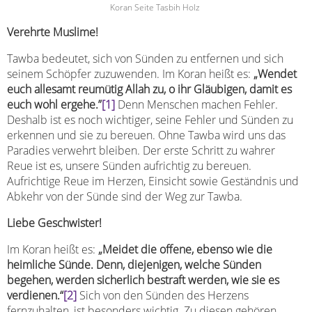
Koran Seite Tasbih Holz
Verehrte Muslime!
Tawba bedeutet, sich von Sünden zu entfernen und sich
seinem Schöpfer zuzuwenden. Im Koran heißt es:
„Wendet
euch allesamt reumütig Allah zu, o ihr Gläubigen, damit es
euch wohl ergehe.”
[1]
Denn Menschen machen Fehler.
Deshalb ist es noch wichtiger, seine Fehler und Sünden zu
erkennen und sie zu bereuen. Ohne Tawba wird uns das
Paradies verwehrt bleiben. Der erste Schritt zu wahrer
Reue ist es, unsere Sünden aufrichtig zu bereuen.
Aufrichtige Reue im Herzen, Einsicht sowie Geständnis und
Abkehr von der Sünde sind der Weg zur Tawba.
Liebe Geschwister!
Im Koran heißt es:
„Meidet die offene, ebenso wie die
heimliche Sünde. Denn, diejenigen, welche Sünden
begehen, werden sicherlich bestraft werden, wie sie es
verdienen.“
[2]
Sich von den Sünden des Herzens
fernzuhalten, ist besonders wichtig. Zu diesen gehören