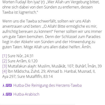
Worten Fudayl Ibn Iyaz‘ (r): „Wer Allah um Vergebung bittet,
ohne sich dabei von den Sünden zu entfernen, dessen
Tawba ist lügnerisch.“
Wenn uns die Tawba schwerfällt, sollten wir uns Allah
anvertrauen und beten: „O Allah! Bitte ermögliche es mir,
aufrichtig bereuen zu können!“ Ferner sollten wir uns immer
um gute Taten bemühen. Denn der Schlüssel zum Paradies
liegt in der Abkehr von Sünden und der Hinwendung zu
guten Taten. Möge Allah uns allen dabei helfen. Âmîn.
[1]
Sure Nûr, 24:31
[2]
Sure An’âm, 6:120
[3]
Muttafakun alayh: Muslim, Musâkât, 107; Buhârî, Îmân, 39
[4]
İbn Mâdscha, Zuhd, 29; Ahmad b. Hanbal, Musnad, II,
Aya 297; Sure Mutaffifîn, 83:14
Hutba-Die Reinigung des Herzens-Tawba
Hutba-Arabisch