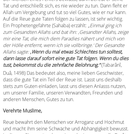
Tat und entschließt sich, es nie wieder zu tun. Dann fleht er
Allah um Vergebung und tut so viel Gutes, wie er nur kann.
Auf die Reue gute Taten folgen zu lassen, ist sehr wichtig.
Ein Prophetengefährte (Sahaba) erzählt:
„Einmal ging ich
zum Gesandten Allahs und bat ihn:
‚
Gesandter Allahs, zeige
mir eine Tat, die mich dem Paradies nähert und mich von
der Hölle entfernt, wenn ich sie vollbringe.‘ Der Gesandte
Allahs sagte:
‚Wenn du mal etwas Schlechtes tun solltest,
dann lasse darauf sofort eine gute Tat folgen. Wenn du dies
tust, bekommst du die zehnfache Belohnung.“
(Tabarânî,
Duâ, 1498) Das bedeutet also, meine lieben Geschwister,
dass die gute Tat ein Teil der Reue ist. Lasst uns deshalb
stets zum Guten einladen, lasst uns diesen Anlasss nutzen,
um unserer Familie, unseren Verwandten, Freunden und
anderen Menschen, Gutes zu tun.
Verehrte Muslime,
Reue bewahrt den Menschen vor Arroganz und Hochmut
und macht ihm seine Schwäche und Abhängigkeit bewusst.