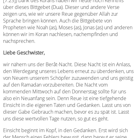
[7:23]) Dank des Korans haben wir heute noch Kenntnis
über dieses Bittgebet (Dua). Dieser und andere Verse
zeigen uns, wie wir unsere Reue gegenüber Allah zur
Sprache bringen können. Auch die Bittgebete von
Propheten wie Noah (as), Moses (as), Jonas (as) und anderen
können wir im Koran nachlesen, nachempfinden und
nachsprechen.
Liebe Geschwister,
wir nähern uns der Berât-Nacht. Diese Nacht ist ein Anlass,
den Werdegang unseres Lebens erneut zu überdenken, uns
von Neuem unserem Schöpfer zuzuwenden und uns geistig
auf den Ramadan vorzubereiten. Die Nacht vom
kommenden Mittwoch auf den Donnerstag sollte für uns
also ein Neuanfang sein. Denn Reue ist eine tiefgehende
Einsicht in die eigenen Taten und Gedanken. Lasst uns von
dieser Gabe Gebrauch machen, bevor es zu spät ist. Lasst
uns diese wertvollen Tage nutzen, so gut es geht.
Einsicht beginnt im Kopf, in den Gedanken. Erst wird sich
der Mensch eines Fehlers bewusst, dann bereut er seine