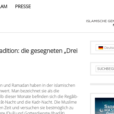
LAM
PRESSE
Deuts
adition: die gesegneten „Drei
ân und Ramadan haben in der islamischen
nwert. Man bezeichnet sie als die
lb dieser Monate befinden sich die Regâib-
rât-Nacht und die Kadr-Nacht. Die Muslime
en Zeit und versuchen sie bestmöglich zu
te (Duâ) und Gottesdienste (Ibadât)