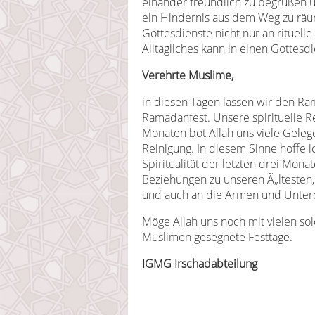
einander freundlich zu begrüßen u
ein Hindernis aus dem Weg zu räu
Gottesdienste nicht nur an ritue
Alltägliches kann in einen Gottes
Verehrte Muslime,
in diesen Tagen lassen wir den Ra
Ramadanfest. Unsere spirituelle Rei
Monaten bot Allah uns viele Gelege
Reinigung. In diesem Sinne hoffe i
Spiritualität der letzten drei Mon
Beziehungen zu unseren Ã„ltesten
und auch an die Armen und Unter
Möge Allah uns noch mit vielen so
Muslimen gesegnete Festtage.
IGMG Irschadabteilung