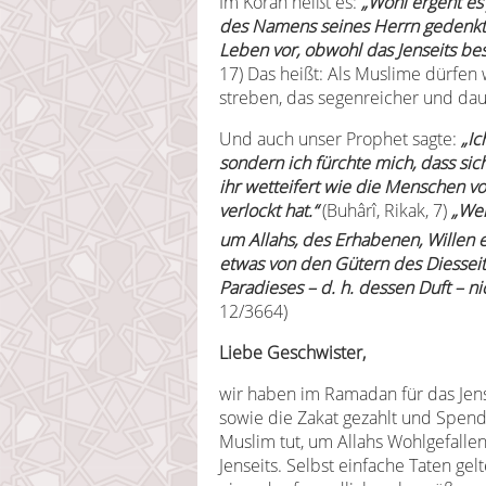
Im Koran heißt es:
„Wohl ergeht es
des Namens seines Herrn gedenkt u
Leben vor, obwohl das Jenseits bes
17) Das heißt: Als Muslime dürfen
streben, das segenreicher und daue
Und auch unser Prophet sagte:
„Ic
sondern ich fürchte mich, dass sic
ihr wetteifert wie die Menschen vo
verlockt hat.“
(Buhârî, Rikak, 7)
„Wer
um Allahs, des Erhabenen, Willen
etwas von den Gütern des Diesseit
Paradieses – d. h. dessen Duft – n
12/3664)
Liebe Geschwister,
wir haben im Ramadan für das Jens
sowie die Zakat gezahlt und Spenden
Muslim tut, um Allahs Wohlgefallen 
Jenseits. Selbst einfache Taten gelt