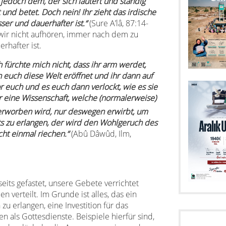
 jedoch dem, der sich läutert und ständig
nd betet. Doch nein! Ihr zieht das irdische
ser und dauerhafter ist.“
(Sure A’lâ, 87:14-
 wir nicht aufhören, immer nach dem zu
rhafter ist.
h fürchte mich nicht, dass ihr arm werdet,
h euch diese Welt eröffnet und ihr dann auf
r euch und es euch dann verlockt, wie es sie
 eine Wissenschaft, welche (normalerweise)
 erworben wird, nur deswegen erwirbt, um
s zu erlangen, der wird den Wohlgeruch des
icht einmal riechen.“
(Abû Dâwûd, Ilm,
eits gefastet, unsere Gebete verrichtet
 verteilt. Im Grunde ist alles, das ein
zu erlangen, eine Investition für das
en als Gottesdienste. Beispiele hierfür sind,