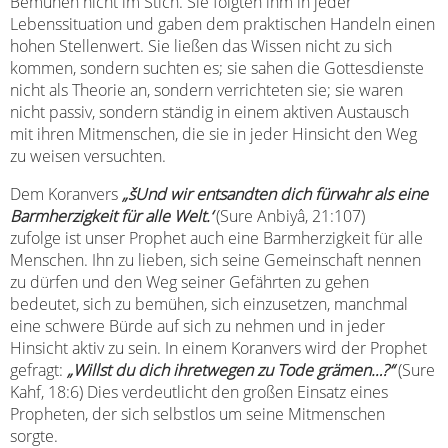
Bemühen nicht im Stich. Sie folgten ihm in jeder
Lebenssituation und gaben dem praktischen Handeln einen
hohen Stellenwert. Sie ließen das Wissen nicht zu sich
kommen, sondern suchten es; sie sahen die Gottesdienste
nicht als Theorie an, sondern verrichteten sie; sie waren
nicht passiv, sondern ständig in einem aktiven Austausch
mit ihren Mitmenschen, die sie in jeder Hinsicht den Weg
zu weisen versuchten.
Dem Koranvers
„šUnd wir entsandten dich fürwahr als eine
Barmherzigkeit für alle Welt.‘
(Sure Anbiyâ, 21:107)
zufolge ist unser Prophet auch eine Barmherzigkeit für alle
Menschen. Ihn zu lieben, sich seine Gemeinschaft nennen
zu dürfen und den Weg seiner Gefährten zu gehen
bedeutet, sich zu bemühen, sich einzusetzen, manchmal
eine schwere Bürde auf sich zu nehmen und in jeder
Hinsicht aktiv zu sein. In einem Koranvers wird der Prophet
gefragt:
„Willst du dich ihretwegen zu Tode grämen…?“
(Sure
Kahf, 18:6) Dies verdeutlicht den großen Einsatz eines
Propheten, der sich selbstlos um seine Mitmenschen
sorgte.