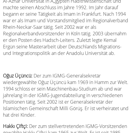
Al-Azhar Universität in Ã„gypten Hadithwissenschaft und
machte seinen Abschluss im Jahre 1992. Im Jahr darauf
begann er seine Tätigkeit als Imam in Frankfurt. Nach 1994
war er als Imam und Vorstandsmitglied im Regionalverband
Rhein-Neckar-Saar tätig. Seit 2002 war er als
Regionalverbandvorsitzender in Köln tätig. 2003 übernahm
er den Posten des Hadsch-Leiters. Zuletzt legte Kemal
Ergün seine Masterarbeit über Deutschlands Migrations-
und Integrationspolitik an der Anadolu Universität ab.
Oğuz Üçüncü:
Der zum IGMG-Generalsekretär
wiedergewählte Oğuz Üçüncü kam 1969 in Hamm zur Welt.
1994 schloss er sein Maschinenbau-Studium ab und war
jahrelang in der IGMG-Jugendabteilung in verschiedenen
Positionen tätig. Seit 2002 ist er Generalsekretär der
Islamischen Gemeinschaft Milli Görüş. Er ist verheiratet und
hat drei Kinder.
Hakkı Çiftçi:
Der zum stellvertretenden IGMG-Vorsitzenden
gewählte Hakkı Çiftçi kam 1965 zur Welt. Er ist seit 1985