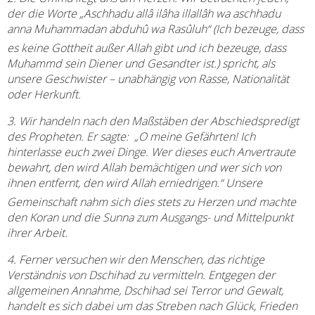
der die Worte „
Aschhadu all
â
il
â
ha illall
â
h wa aschhadu
anna Muhammadan abduh
û
wa Rasûluh“ (Ich bezeuge, dass
es keine Gottheit außer Allah gibt und ich bezeuge, dass
Muhammd sein Diener und Gesandter ist.) spricht, als
unsere Geschwister – unabhängig von Rasse, Nationalität
oder Herkunft.
3.
Wir handeln nach den Maßstäben der Abschiedspredigt
des Propheten. Er sagte: „O meine Gefährten! Ich
hinterlasse euch zwei Dinge
. Wer dieses euch Anvertraute
bewahrt, den wird Allah bemächtigen und wer sich von
ihnen entfernt, den wird Allah erniedrigen.“ Unsere
Gemeinschaft nahm sich dies stets zu Herzen und machte
den Koran und die Sunna zum Ausgangs- und Mittelpunkt
ihrer Arbeit.
4.
Ferner versuchen wir den Menschen, das richtige
Verständnis von Dschihad zu vermitteln. Entgegen der
allgemeinen Annahme, Dschihad sei Terror und Gewalt,
handelt es sich dabei um das Streben nach Glück, Frieden