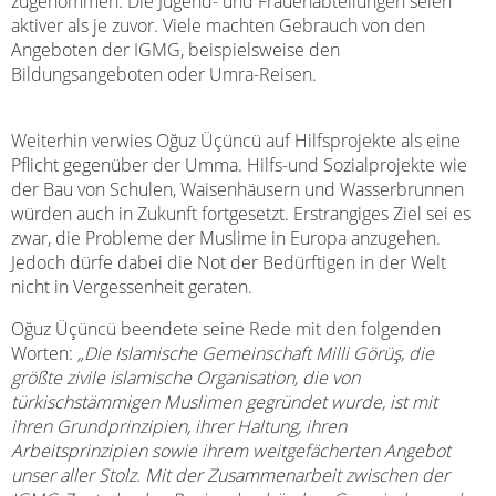
zugenommen. Die Jugend- und Frauenabteilungen seien
aktiver als je zuvor. Viele machten Gebrauch von den
Angeboten der IGMG, beispielsweise den
Bildungsangeboten oder Umra-Reisen.
Weiterhin verwies Oğuz Üçüncü auf Hilfsprojekte als eine
Pflicht gegenüber der Umma. Hilfs-und Sozialprojekte wie
der Bau von Schulen, Waisenhäusern und Wasserbrunnen
würden auch in Zukunft fortgesetzt. Erstrangiges Ziel sei es
zwar, die Probleme der Muslime in Europa anzugehen.
Jedoch dürfe dabei die Not der Bedürftigen in der Welt
nicht in Vergessenheit geraten.
Oğuz Üçüncü beendete seine Rede mit den folgenden
Worten:
„Die Islamische Gemeinschaft Milli Görü
ş, die
größte zivile islamische Organisation, die von
türkischstämmigen Muslimen gegründet wurde, ist mit
ihren Grundprinzipien, ihrer Haltung, ihren
Arbeitsprinzipien sowie ihrem weitgefächerten Angebot
unser aller Stolz. Mit der Zusammenarbeit zwischen der