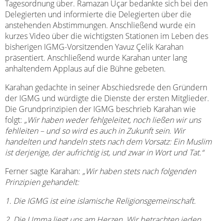
Tagesordnung über. Ramazan Uçar bedankte sich bei den
Delegierten und informierte die Delegierten über die
anstehenden Abstimmungen. Anschließend wurde ein
kurzes Video über die wichtigsten Stationen im Leben des
bisherigen IGMG-Vorsitzenden Yavuz Çelik Karahan
präsentiert. Anschließend wurde Karahan unter lang
anhaltendem Applaus auf die Bühne gebeten.
Karahan gedachte in seiner Abschiedsrede den Gründern
der IGMG und würdigte die Dienste der ersten Mitglieder.
Die Grundprinzipien der IGMG beschrieb Karahan wie
folgt:
„Wir haben weder fehlgeleitet, noch ließen wir uns
fehlleiten – und so wird es auch in Zukunft sein. Wir
handelten und handeln stets nach dem Vorsatz: Ein Muslim
ist derjenige, der aufrichtig ist, und zwar in Wort und Tat.“
Ferner sagte Karahan:
„Wir haben stets nach folgenden
Prinzipien gehandelt:
1.
Die IGMG ist eine islamische Religionsgemeinschaft.
2.
Die Umma liegt uns am Herzen. Wir betrachten jeden,