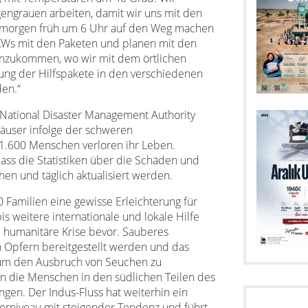
engrauen arbeiten, damit wir uns mit den
rn morgen früh um 6 Uhr auf den Weg machen
LKWs mit den Paketen und planen mit den
anzukommen, wo wir mit dem örtlichen
ung der Hilfspakete in den verschiedenen
den.“
 National Disaster Management Authority
äuser infolge der schweren
.600 Menschen verloren ihr Leben.
ass die Statistiken über die Schäden und
en und täglich aktualisiert werden.
 Familien eine gewisse Erleichterung für
is weitere internationale und lokale Hilfe
e humanitäre Krise bevor. Sauberes
 Opfern bereitgestellt werden und das
, um den Ausbruch von Seuchen zu
en die Menschen in den südlichen Teilen des
gen. Der Indus-Fluss hat weiterhin ein
rniveau mit steigender Tendenz und führt