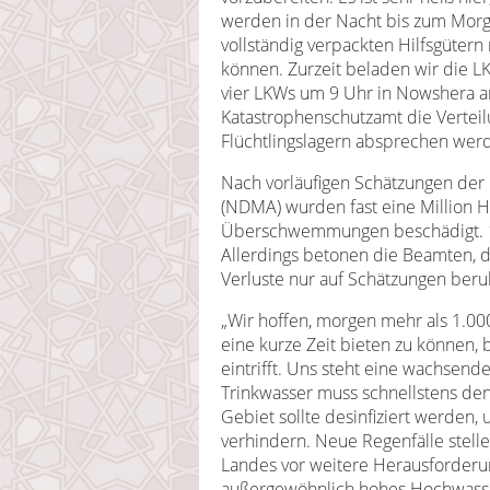
werden in der Nacht bis zum Morg
vollständig verpackten Hilfsgüte
können. Zurzeit beladen wir die 
vier LKWs um 9 Uhr in Nowshera 
Katastrophenschutzamt die Verteil
Flüchtlingslagern absprechen wer
Nach vorläufigen Schätzungen der
(NDMA) wurden fast eine Million H
Überschwemmungen beschädigt. 1
Allerdings betonen die Beamten, d
Verluste nur auf Schätzungen beruh
„Wir hoffen, morgen mehr als 1.000
eine kurze Zeit bieten zu können, b
eintrifft. Uns steht eine wachsend
Trinkwasser muss schnellstens den
Gebiet sollte desinfiziert werden
verhindern. Neue Regenfälle stell
Landes vor weitere Herausforderun
außergewöhnlich hohes Hochwasse