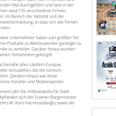
ersten Mal durchgeführt und fand in der
ahmen etwa 135 verschiedene Firmen,
l. Im Bereich der Aktivität und der
meeinschränkung, so dass sich alle Firmen
nnten.
 sowie Unternehmer haben zum größten Teil
 ihre Produkte zu Werbezwecken günstiger zu
ke zu verteilen. Darüber hinaus wurden
zelnen Teilnehmern geknüpft.
s beinahe allen Ländern Europas
ekte vorzustellen, die
die türkisch-
llen. Darüber hinaus war diese
Vereine, Künstler und Modeexperten.
diesem Jahr die mittelanatolische Stadt
befanden sich der Essener Bürgermeister
şehirs M. Asım Hacımustafaoğlu sowie der