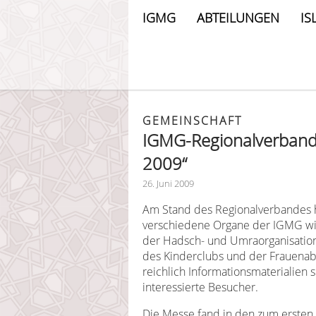
IGMG
ABTEILUNGEN
IS
GEMEINSCHAFT
IGMG-Regionalverband 
2009“
26. Juni 2009
Am Stand des Regionalverbandes h
verschiedene Organe der IGMG wi
der Hadsch- und Umraorganisation,
des Kinderclubs und der Frauenab
reichlich Informationsmaterialien
interessierte Besucher.
Die Messe fand in den zum ersten M