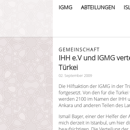
IGMG
ABTEILUNGEN
IS
GEMEINSCHAFT
IHH e.V und IGMG vert
Türkei
02. September 2009
Die Hilfsaktion der IGMG in der Tr
fortgesetzt. Von den für die Tür
werden 2100 im Namen der IHH un
Ankara und anderen Teilen des Lan
Ismail
Başer, einer der Helfer der 
mich derzeit in Istanbul, um hier
beaufsichtigen. Die Verteilung der