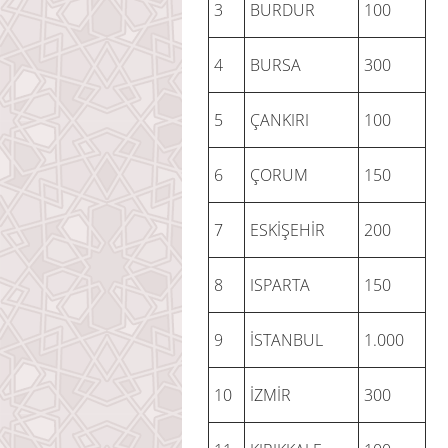
3
BURDUR
100
4
BURSA
300
5
ÇANKIRI
100
6
ÇORUM
150
7
ESKİŞEHİR
200
8
ISPARTA
150
9
İSTANBUL
1.000
10
İZMİR
300