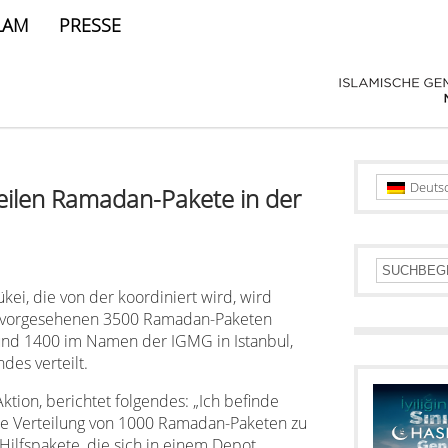
LAM
PRESSE
Deuts
eilen Ramadan-Pakete in der
ükei, die von der koordiniert wird,
wird
kei vorgesehenen 3500 Ramadan-Paketen
d 1400 im Namen der IGMG in Istanbul,
des verteilt.
Aktion, berichtet folgendes: „Ich befinde
 die Verteilung von 1000 Ramadan-Paketen zu
 Hilfspakete, die sich in einem Depot