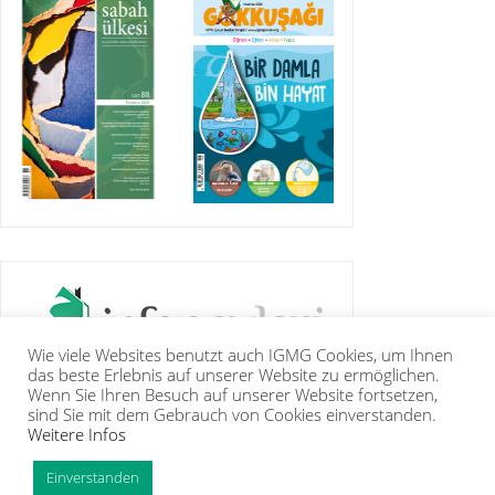
Wie viele Websites benutzt auch IGMG Cookies, um Ihnen
das beste Erlebnis auf unserer Website zu ermöglichen.
Wenn Sie Ihren Besuch auf unserer Website fortsetzen,
sind Sie mit dem Gebrauch von Cookies einverstanden.
Weitere Infos
IGMG
PRESSE
KORAN
GALERIE
KONTAKT
MITGLIEDSCHAFT
INTRANET
TIP
Einverstanden